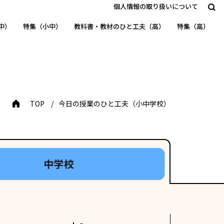
個人情報の取り扱いについて
中）
特集（小中）
教科書・教材のひと工夫（高）
特集（高）
TOP
今日の授業のひと工夫（小中学校）
中学校