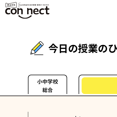
今日の授業の
小中学校
総合