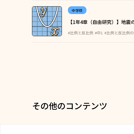
中学校
【1年4章（自由研究）】地震
#比例と反比例
#中1
#比例と反比例
その他のコンテンツ