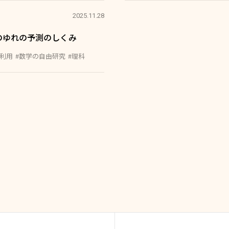
2025.11.28
のゆれの予測のしくみ
の利用
#数学の自由研究
#理科