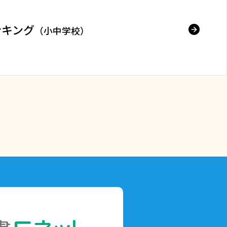
ンキング
（小中学校）