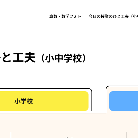
算数・数学フォト
今日の授業のひと工夫（小
ひと工夫
（小中学校）
小学校