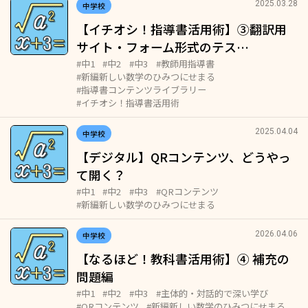
2025.03.28
中学校
【イチオシ！指導書活用術】③翻訳用
サイト・フォーム形式のテス…
#中1
#中2
#中3
#教師用指導書
#新編新しい数学のひみつにせまる
#指導書コンテンツライブラリー
#イチオシ！指導書活用術
2025.04.04
中学校
【デジタル】QRコンテンツ、どうやっ
て開く？
#中1
#中2
#中3
#QRコンテンツ
#新編新しい数学のひみつにせまる
2026.04.06
中学校
【なるほど！教科書活用術】④ 補充の
問題編
#中1
#中2
#中3
#主体的・対話的で深い学び
#QRコンテンツ
#新編新しい数学のひみつにせまる