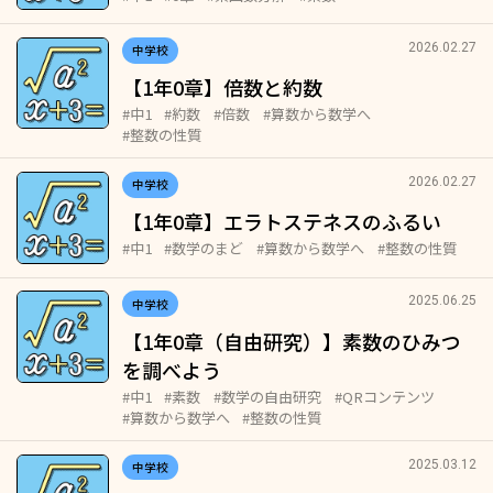
2026.02.27
中学校
【1年0章】倍数と約数
#中1
#約数
#倍数
#算数から数学へ
#整数の性質
2026.02.27
中学校
【1年0章】エラトステネスのふるい
#中1
#数学のまど
#算数から数学へ
#整数の性質
2025.06.25
中学校
【1年0章（自由研究）】素数のひみつ
を調べよう
#中1
#素数
#数学の自由研究
#QRコンテンツ
#算数から数学へ
#整数の性質
2025.03.12
中学校