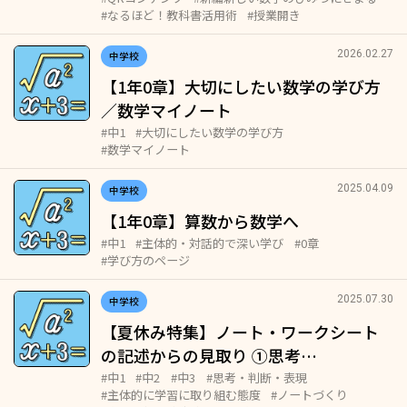
#なるほど！教科書活用術
#授業開き
2026.02.27
中学校
【1年0章】大切にしたい数学の学び方
／数学マイノート
#中1
#大切にしたい数学の学び方
#数学マイノート
2025.04.09
中学校
【1年0章】算数から数学へ
#中1
#主体的・対話的で深い学び
#0章
#学び方のページ
2025.07.30
中学校
【夏休み特集】ノート・ワークシート
の記述からの見取り ①思考…
#中1
#中2
#中3
#思考・判断・表現
#主体的に学習に取り組む態度
#ノートづくり