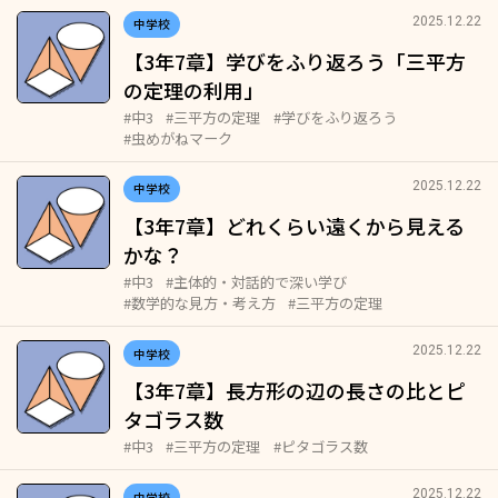
2025.12.22
中学校
【3年7章】学びをふり返ろう「三平方
の定理の利用」
#中3
#三平方の定理
#学びをふり返ろう
#虫めがねマーク
2025.12.22
中学校
【3年7章】どれくらい遠くから見える
かな？
#中3
#主体的・対話的で深い学び
#数学的な見方・考え方
#三平方の定理
2025.12.22
中学校
【3年7章】長方形の辺の長さの比とピ
タゴラス数
#中3
#三平方の定理
#ピタゴラス数
2025.12.22
中学校