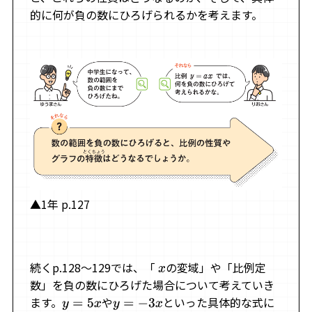
的に何が負の数にひろげられるかを考えます。
▲1年 p.127
続くp.128～129では、「
の変域」や「比例定
x
数」を負の数にひろげた場合について考えていき
ます。
や
といった具体的な式に
y
=
5
x
y
=
−
3
x