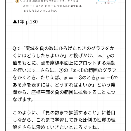
▲1年 p.130
Qで「変域を負の数にひろげたときのグラフをか
くにはどうしたらよいか」と投げかけ、
、
の
x
y
値をもとに、点を座標平面上にプロットする活動
を行います。さらに、③の「
の範囲のグラフ
x
＜
0
＜
をかくとき、たとえば、
のとき
で
x
=
−
3
y
=
−
6
ある点を表すには、どうすればよいか」という発
問から、座標平面を負の範囲に拡張することにつ
なげます。
このように、「負の数まで拡張すること」に着目
しながら、これまで学習してきた比例の性質の理
解をさらに深めていきたいところですね。