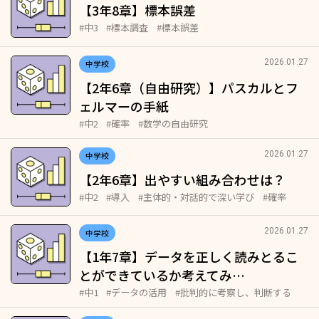
【3年8章】標本誤差
#中3
#標本調査
#標本誤差
2026.01.27
中学校
【2年6章（自由研究）】パスカルとフ
ェルマーの手紙
#中2
#確率
#数学の自由研究
2026.01.27
中学校
【2年6章】出やすい組み合わせは？
#中2
#導入
#主体的・対話的で深い学び
#確率
2026.01.27
中学校
【1年7章】データを正しく読みとるこ
とができているか考えてみ…
#中1
#データの活用
#批判的に考察し、判断する