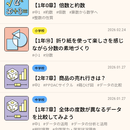
【1年0章】倍数と約数
#中1
#約数
#倍数
#算数から数学へ
#整数の性質
2026.02.24
小学校
【1年⑱】折り紙を使って楽しさを感じ
ながら分数の素地づくり
#小1
#分数
2026.01.27
中学校
【2年7章】商品の売れ行きは？
#中2
#PPDACサイクル
#箱ひげ図
#データの比較
2026.01.27
中学校
【1年7章】全体の度数が異なるデータ
を比較してみよう
#中1
#データの活用
#データの分析と活用
#相対度数
#全国学力・学習状況調査