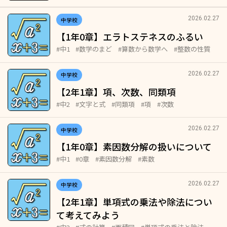
2026.02.27
中学校
【1年0章】エラトステネスのふるい
#中1
#数学のまど
#算数から数学へ
#整数の性質
2026.02.27
中学校
【2年1章】項、次数、同類項
#中2
#文字と式
#同類項
#項
#次数
2026.02.27
中学校
【1年0章】素因数分解の扱いについて
#中1
#0章
#素因数分解
#素数
2026.02.27
中学校
【2年1章】単項式の乗法や除法につい
て考えてみよう