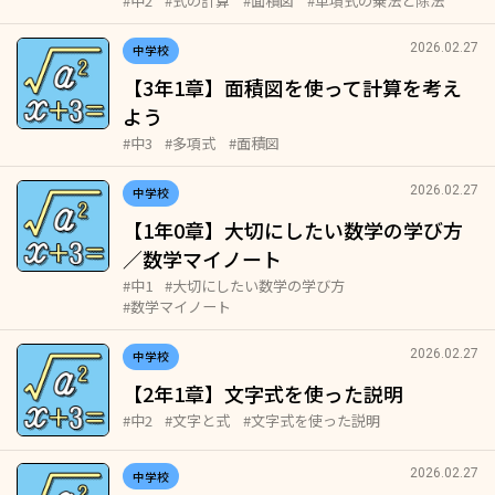
#中2
#式の計算
#面積図
#単項式の乗法と除法
2026.02.27
中学校
【3年1章】面積図を使って計算を考え
よう
#中3
#多項式
#面積図
2026.02.27
中学校
【1年0章】大切にしたい数学の学び方
／数学マイノート
#中1
#大切にしたい数学の学び方
#数学マイノート
2026.02.27
中学校
【2年1章】文字式を使った説明
#中2
#文字と式
#文字式を使った説明
2026.02.27
中学校