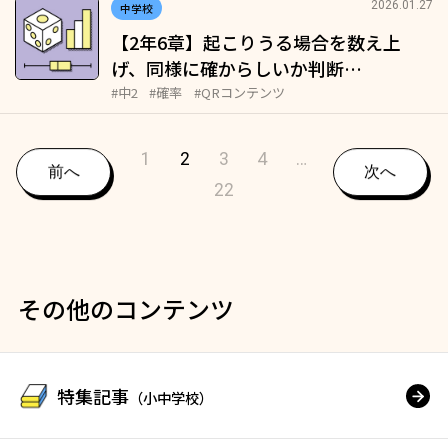
2026.01.27
中学校
【2年6章】起こりうる場合を数え上
げ、同様に確からしいか判断…
#中2
#確率
#QRコンテンツ
1
2
3
4
…
前へ
次へ
22
その他のコンテンツ
特集記事
（小中学校）