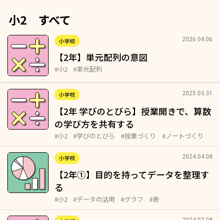
小2 すべて
2026.04.06
小学校
【2年】単元配列の意図
#小2
#単元配列
2025.03.31
小学校
【2年 学びのとびら】授業開きで、算数
の学び方を共有する
#小2
#学びのとびら
#授業づくり
#ノートづくり
2024.04.08
小学校
【2年①】目的を持ってデータを整理す
る
#小2
#データの活用
#グラフ
#表
2024.07.08