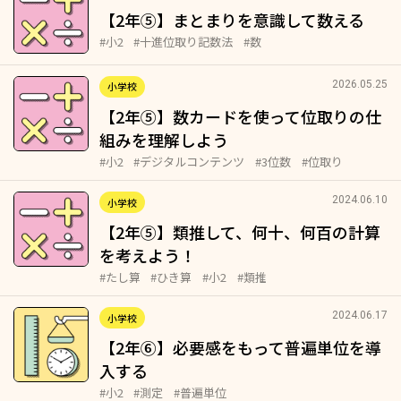
【2年⑤】まとまりを意識して数える
#小2
#十進位取り記数法
#数
2026.05.25
小学校
【2年⑤】数カードを使って位取りの仕
組みを理解しよう
#小2
#デジタルコンテンツ
#3位数
#位取り
2024.06.10
小学校
【2年⑤】類推して、何十、何百の計算
を考えよう！
#たし算
#ひき算
#小2
#類推
2024.06.17
小学校
【2年⑥】必要感をもって普遍単位を導
入する
#小2
#測定
#普遍単位