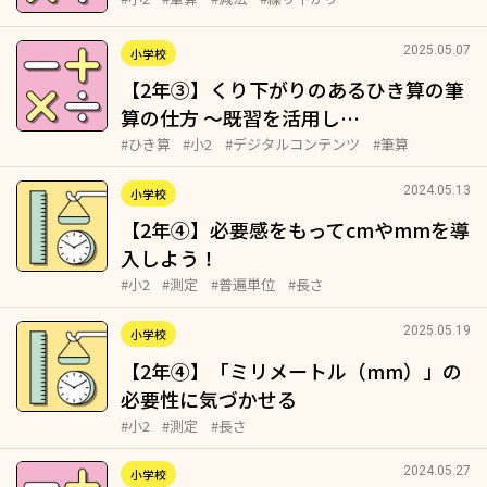
2025.05.07
小学校
【2年③】くり下がりのあるひき算の筆
算の仕方 ～既習を活用し…
#ひき算
#小2
#デジタルコンテンツ
#筆算
2024.05.13
小学校
【2年④】必要感をもってcmやmmを導
入しよう！
#小2
#測定
#普遍単位
#長さ
2025.05.19
小学校
【2年④】「ミリメートル（mm）」の
必要性に気づかせる
#小2
#測定
#長さ
2024.05.27
小学校