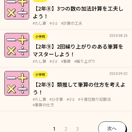
【2年⑧】3つの数の加法計算を工夫し
よう！
#たし算
#小2
#計算の工夫
2024.08.26
小学校
【2年⑨】2回繰り上がりのある筆算を
マスターしよう！
#たし算
#小2
#筆算
#繰り上がり
2024.09.02
小学校
【2年⑨】類推して筆算の仕方を考えよ
う！
#たし算
#ひき算
#小2
#十進位取り記数法
#筆算の仕方
1
2
3
次へ