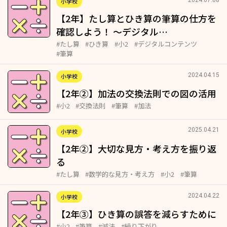
小学校
【2年】たし算とひき算の筆算の仕方を
確認しよう！ ～デジタル…
#たし算
#ひき算
#小2
#デジタルコンテンツ
#筆算
2024.04.15
小学校
【2年②】加法の交換法則での図の活用
#小2
#交換法則
#筆算
#加法
2025.04.21
小学校
【2年②】大切な見方・考え方を振り返
る
#たし算
#数学的な見方・考え方
#小2
#筆算
2024.04.22
小学校
【2年③】ひき算の誤答を減らすために
#小2
#筆算
#減法
#繰り下がり