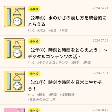
2024.06.24
小学校
【2年⑥】水のかさの表し方を統合的に
とらえる
#小2
#測定
#長さ
#かさ
2024.07.01
小学校
【2年⑦】時刻と時間をとらえよう！ ～
デジタルコンテンツの活…
#小2
#デジタルコンテンツ
#時刻
#時間
2024.07.01
小学校
【2年⑦】時刻や時間を日常に生かそ
う！
#小2
#時刻
#時間
#模型時計
#夏休みの過ごし方
2024.08.19
小学校