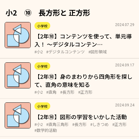
小2 ⑩ 長方形と 正方形
2024.07.29
小学校
【2年⑩】コンテンツを使って、単元導
入！ 〜デジタルコンテン…
#小2
#デジタルコンテンツ
#図形領域
2024.09.17
小学校
【2年⑩】身のまわりから四角形を探し
て、直角の意味を知る
#小2
#直角
#長方形
#正方形
2024.09.24
小学校
【2年⑩】図形の学習をいかした活動
#小2
#直角三角形
#長方形
#しきつめ
#正方形
#数学的活動