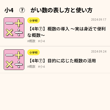
小4 ⑦ がい数の表し方と使い方
2024.09.17
小学校
【4年⑦】概数の導入 ～実は身近で便利
な概数～
#概数
#小4
2024.09.24
小学校
【4年⑦】目的に応じた概数の活用
#概数
#小4