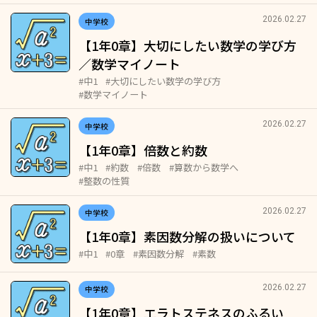
2026.02.27
中学校
【1年0章】大切にしたい数学の学び方
／数学マイノート
#中1
#大切にしたい数学の学び方
#数学マイノート
2026.02.27
中学校
【1年0章】倍数と約数
#中1
#約数
#倍数
#算数から数学へ
#整数の性質
2026.02.27
中学校
【1年0章】素因数分解の扱いについて
#中1
#0章
#素因数分解
#素数
2026.02.27
中学校
【1年0章】エラトステネスのふるい