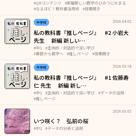
#QRコンテンツ
#新編新しい数学のひみつにせまる
#なるほど！教科書活用術
#授業開き
2026.04.02
中学校
私の教科書『推しページ』 #2 小岩大
先生 新編 新しい…
#中1
#主体的・対話的で深い学び
#算数から数学へ
#推しページ
#授業開き
2026.03.18
中学校
私の教科書『推しページ』 #1 佐藤寿
仁 先生 新編 新し…
#中1
#主体的・対話的で深い学び
#データの活用
#推しページ
2026.03.02
いつ咲く？ 弘前の桜
#中1
#データの分析と活用