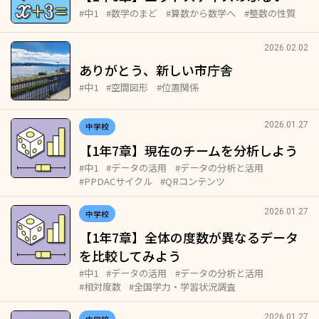
#中1
#数学のまど
#算数から数学へ
#整数の性質
2026.02.02
ありがとう、新しい市庁舎
#中1
#空間図形
#位置関係
2026.01.27
中学校
【1年7章】現在のチームを分析しよう
#中1
#データの活用
#データの分析と活用
#PPDACサイクル
#QRコンテンツ
2026.01.27
中学校
【1年7章】全体の度数が異なるデータ
を比較してみよう
#中1
#データの活用
#データの分析と活用
#相対度数
#全国学力・学習状況調査
2026.01.27