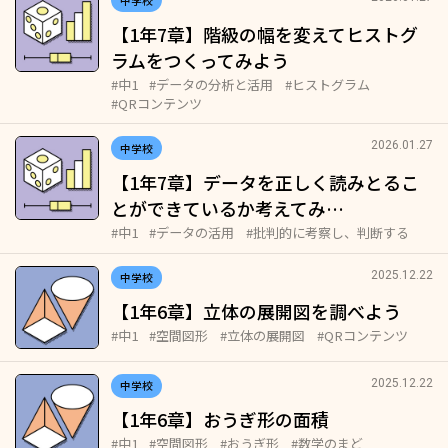
中学校
【1年7章】階級の幅を変えてヒストグ
ラムをつくってみよう
#中1
#データの分析と活用
#ヒストグラム
#QRコンテンツ
2026.01.27
中学校
【1年7章】データを正しく読みとるこ
とができているか考えてみ…
#中1
#データの活用
#批判的に考察し、判断する
2025.12.22
中学校
【1年6章】立体の展開図を調べよう
#中1
#空間図形
#立体の展開図
#QRコンテンツ
2025.12.22
中学校
【1年6章】おうぎ形の面積
#中1
#空間図形
#おうぎ形
#数学のまど