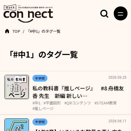
TOP
「#中1」のタグ一覧
「#中1」のタグ一覧
2026.06.25
中学校
私の教科書『推しページ』 #8 舟橋友
香 先生 新編 新しい…
#中1
#平面図形
#QRコンテンツ
#STEAM教育
#推しページ
2026.06.11
中学校