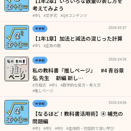
【1年2章】いろいろな数量の表し方を
考えてみよう
#中1
#文字式
#QRコンテンツ
2026.05.07
中学校
【1年1章】加法と減法の混じった計算
#中1
#正負の数
2026.04.30
中学校
私の教科書『推しページ』 #4 青谷章
弘 先生 新編 新し…
#方程式
#中1
#数学的な見方・考え方
#推しページ
2026.04.06
中学校
【なるほど！教科書活用術】④ 補充の
問題編
#中1
#中2
#中3
#主体的・対話的で深い学び