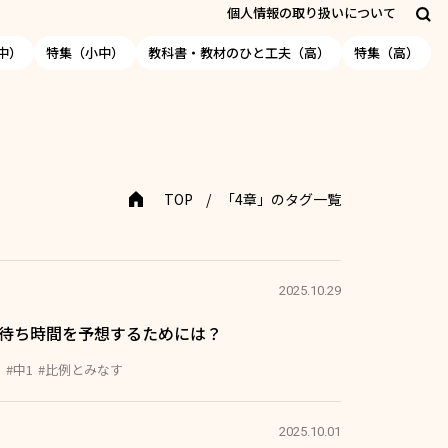
個人情報の取り扱いについて
中）
特集（小中）
教科書・教材のひと工夫（高）
特集（高）
TOP
「4章」のタグ一覧
2025.10.29
】待ち時間を予想するためには？
例
#中1
#比例とみなす
2025.10.01