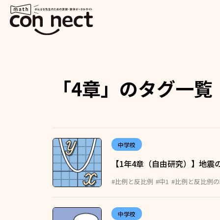
「4章」のタグ一覧
中学校
【1年4章（自由研究）】地震
#比例と反比例
#中1
#比例と反比例
中学校