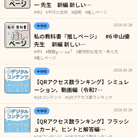
一 先生 新編 新しい…
#中2
#平行と合同
#証明
#推しページ
2026.05.28
中学校
私の教科書『推しページ』 #6 中山優
先生 新編 新しい…
y
=
a
x
2
#中3
#関数
#数学的な見方・考え方
#推しページ
2026.05.28
中学校
【QRアクセス数ランキング】シミュレ
ーション、動画編（令和7…
#QRコンテンツ
#QRアクセス数ランキング
2026.05.28
中学校
【QRアクセス数ランキング】フラッシ
ュカード、ヒントと解答編…
#QRコンテンツ
#QRアクセス数ランキング