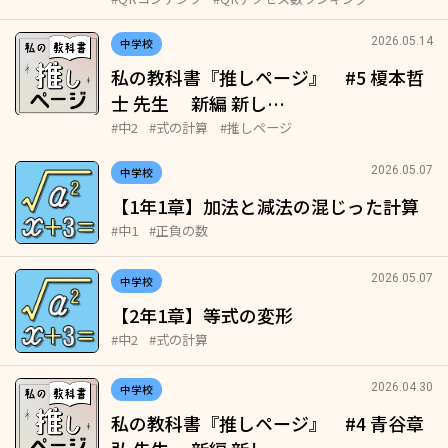
2026.05.14
中学校
私の教科書『推しページ』 #5 榎本哲
士 先生 新編 新し…
#中2
#式の計算
#推しページ
2026.05.07
中学校
【1年1章】加法と減法の混じった計算
#中1
#正負の数
2026.05.07
中学校
【2年1章】等式の変形
#中2
#式の計算
2026.04.30
中学校
私の教科書『推しページ』 #4 青谷章