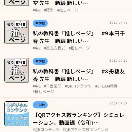
空 先生 新編 新しい…
#中2
#確率
#推しページ
2026.07.09
中学校
私の教科書『推しページ』 #9 本田千
春 先生 新編 新しい…
#中2
#連立方程式
#推しページ
2026.06.25
中学校
私の教科書『推しページ』 #8 舟橋友
香 先生 新編 新しい…
#中1
#平面図形
#QRコンテンツ
#STEAM教育
#推しページ
2026.06.25
中学校
【QRアクセス数ランキング】シミュレ
ーション、動画編（令和7…
#QRコンテンツ
#QRアクセス数ランキング