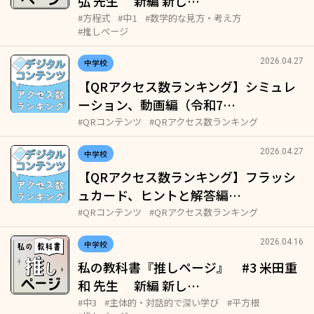
弘 先生 新編 新し…
#方程式
#中1
#数学的な見方・考え方
#推しページ
2026.04.27
中学校
【QRアクセス数ランキング】シミュレ
ーション、動画編（令和7…
#QRコンテンツ
#QRアクセス数ランキング
2026.04.27
中学校
【QRアクセス数ランキング】フラッシ
ュカード、ヒントと解答編…
#QRコンテンツ
#QRアクセス数ランキング
2026.04.16
中学校
私の教科書『推しページ』 #3 米田重
和 先生 新編 新し…
#中3
#主体的・対話的で深い学び
#平方根