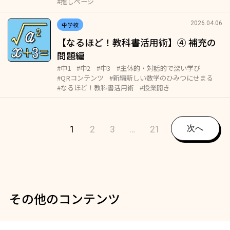
#推しページ
2026.04.06
中学校
【なるほど！教科書活用術】④ 補充の
問題編
#中1
#中2
#中3
#主体的・対話的で深い学び
#QRコンテンツ
#新編新しい数学のひみつにせまる
#なるほど！教科書活用術
#授業開き
1
2
3
…
21
次へ
その他のコンテンツ