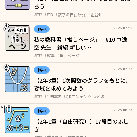
ろう
#中2
#中3
#数学の自由研究
#組合せ
2026.07.23
中学校
私の教科書『推しページ』 #10 中逸
空 先生 新編 新しい…
#中2
#確率
#推しページ
2026.07.23
中学校
【2年3章】1次関数のグラフをもとに、
変域を求めてみよう
#中2
#1次関数
#QRコンテンツ
#変域
2025.06.25
中学校
【2年1章（自由研究）】17段目のふし
ぎ