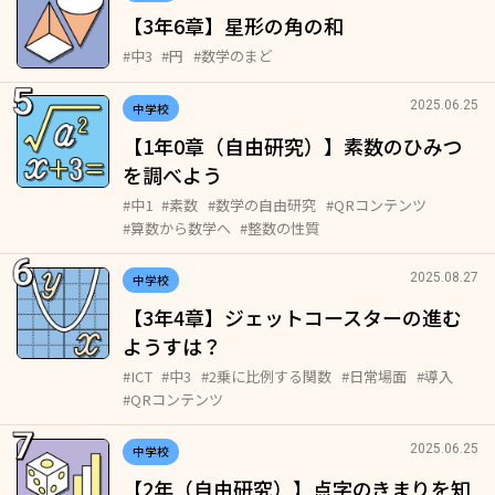
【3年6章】星形の角の和
#中3
#円
#数学のまど
2025.06.25
中学校
【1年0章（自由研究）】素数のひみつ
を調べよう
#中1
#素数
#数学の自由研究
#QRコンテンツ
#算数から数学へ
#整数の性質
2025.08.27
中学校
【3年4章】ジェットコースターの進む
ようすは？
#ICT
#中3
#2乗に比例する関数
#日常場面
#導入
#QRコンテンツ
2025.06.25
中学校
【2年（自由研究）】点字のきまりを知