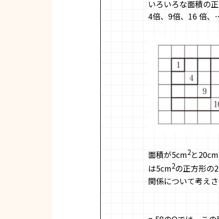
いろいろな面積の正
4倍、9倍、16 
2
面積が5cm
と20cm
2
は5cm
の正方形の
関係について考えさ
p.58のQでは、この