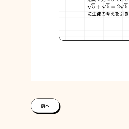
5
+
5
=
2
5
に生徒の考えを引き
前へ