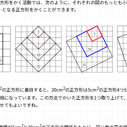
方形をかく活動では、次のように、それぞれの図のもっとも小
倍、…となる正方形をかくことができます。
2
2
2
の正方形に着目すると、20cm
の正方形は5cm
の正方形4つ
2倍になっています。この方法でかいた正方形を1つ取り上げて
せてもよいですね。
2
2
面積が5cm
と20cm
の正方形の関係をもとに、同じ数の平方