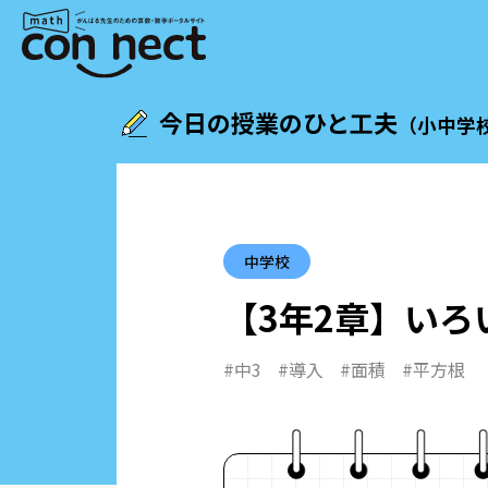
今日の授業のひと工夫
（小中学
中学校
【3年2章】
いろ
#中3
#導入
#面積
#平方根