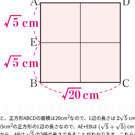
2
、正方形ABCDの面積は20cm
なので、1辺の長さは
c
2
5
2
5cm
の正方形の1辺の長さなので、AE+EBは
c
(
5
+
5
)
から、ABは
の2倍の長さであることがわかります。これら
5