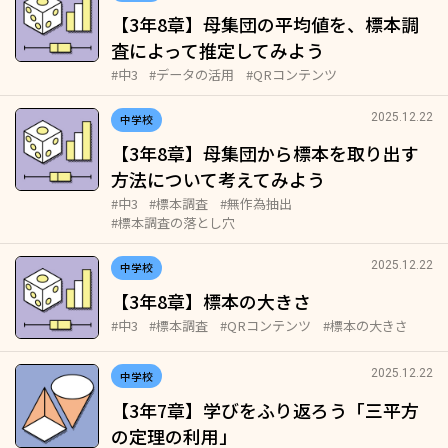
【3年8章】母集団の平均値を、標本調
査によって推定してみよう
#中3
#データの活用
#QRコンテンツ
2025.12.22
中学校
【3年8章】母集団から標本を取り出す
方法について考えてみよう
#中3
#標本調査
#無作為抽出
#標本調査の落とし穴
2025.12.22
中学校
【3年8章】標本の大きさ
#中3
#標本調査
#QRコンテンツ
#標本の大きさ
2025.12.22
中学校
【3年7章】学びをふり返ろう「三平方
の定理の利用」