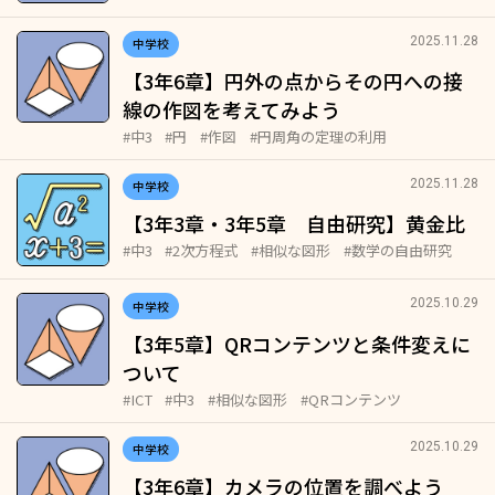
2025.11.28
中学校
【3年6章】円外の点からその円への接
線の作図を考えてみよう
#中3
#円
#作図
#円周角の定理の利用
2025.11.28
中学校
【3年3章・3年5章 自由研究】黄金比
#中3
#2次方程式
#相似な図形
#数学の自由研究
2025.10.29
中学校
【3年5章】QRコンテンツと条件変えに
ついて
#ICT
#中3
#相似な図形
#QRコンテンツ
2025.10.29
中学校
【3年6章】カメラの位置を調べよう