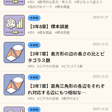
#中3
#数学的な見方・考え方
#学びをふり返ろう
#虫めがねマーク
#標本調査
2026.01.27
中学校
【3年8章】標本誤差
#中3
#標本調査
#標本誤差
2025.12.22
中学校
【3年7章】長方形の辺の長さの比とピ
タゴラス数
#中3
#三平方の定理
#ピタゴラス数
2025.12.22
中学校
【3年7章】直角三角形の各辺をそれぞ
れ対応する辺にもつ相似な…
#中3
#三平方の定理
#数学のまど
2025.12.22
中学校