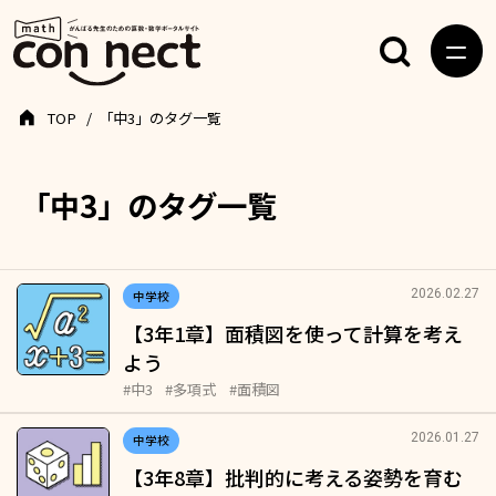
TOP
「中3」のタグ一覧
「中3」のタグ一覧
2026.02.27
中学校
【3年1章】面積図を使って計算を考え
よう
#中3
#多項式
#面積図
2026.01.27
中学校
【3年8章】批判的に考える姿勢を育む