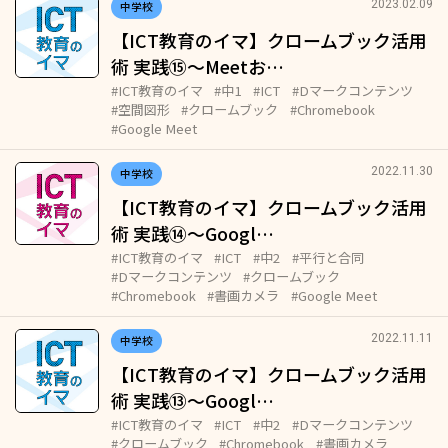
2023.02.09
中学校
【ICT教育のイマ】クロームブック活用
術 実践⑮～Meetお…
#ICT教育のイマ
#中1
#ICT
#Dマークコンテンツ
#空間図形
#クロームブック
#Chromebook
#Google Meet
2022.11.30
中学校
【ICT教育のイマ】クロームブック活用
術 実践⑭～Googl…
#ICT教育のイマ
#ICT
#中2
#平行と合同
#Dマークコンテンツ
#クロームブック
#Chromebook
#書画カメラ
#Google Meet
2022.11.11
中学校
【ICT教育のイマ】クロームブック活用
術 実践⑬～Googl…
#ICT教育のイマ
#ICT
#中2
#Dマークコンテンツ
#クロームブック
#Chromebook
#書画カメラ