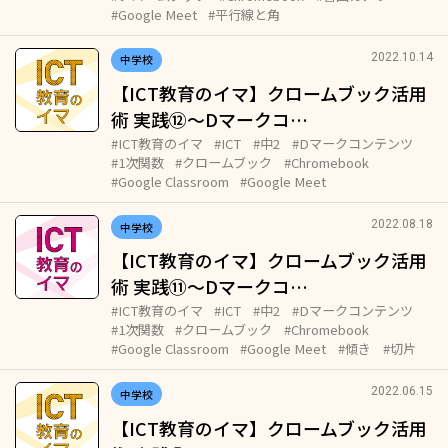
#Google Meet
#平行線と角
2022.10.14
中学校
【ICT教育のイマ】クロームブック活用
術 実践⑫～Dマークコ…
#ICT教育のイマ
#ICT
#中2
#Dマークコンテンツ
#1次関数
#クロームブック
#Chromebook
#Google Classroom
#Google Meet
2022.08.18
中学校
【ICT教育のイマ】クロームブック活用
術 実践⑪～Dマークコ…
#ICT教育のイマ
#ICT
#中2
#Dマークコンテンツ
#1次関数
#クロームブック
#Chromebook
#Google Classroom
#Google Meet
#傾き
#切片
2022.06.15
中学校
【ICT教育のイマ】クロームブック活用