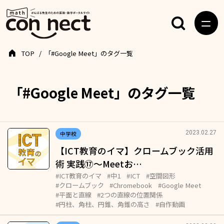
TOP
「#Google Meet」のタグ一覧
「#Google Meet」のタグ一覧
2023.02.27
中学校
【ICT教育のイマ】クロームブック活用
術 実践⑰～Meetお…
#ICT教育のイマ
#中1
#ICT
#空間図形
#クロームブック
#Chromebook
#Google Meet
#平面と直線
#2つの直線の位置関係
#円柱、角柱、円錐、角錐の高さ
#自作動画