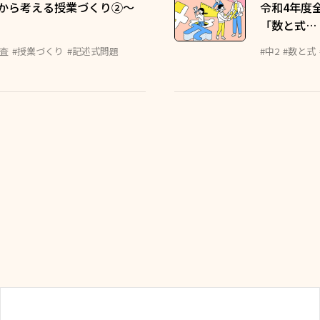
から考える授業づくり②〜
令和4年度
「数と式…
査
#授業づくり
#記述式問題
#中2
#数と式