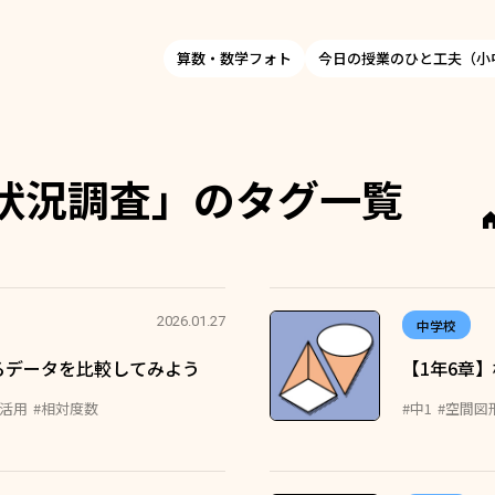
算数・数学フォト
今日の授業のひと工夫（小
状況調査」のタグ一覧
2026.01.27
中学校
るデータを比較してみよう
【1年6章
と活用
#相対度数
#中1
#空間図