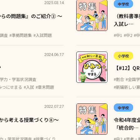
2025.03.14
中学校
らの問題集』のご紹介② ～
（教科書準
入試レ…
況調査
#準拠問題集
#入試問題
#中1
#中2
#中
2024.06.17
小学校
？
【#12】
国学力・学習状況調査
#割合
#全国
みつにせまる
#入試
#章末問題
#新編新しい
2022.07.27
中学校
から考える授業づくり⑧〜
令和4年度
「統合的…
学力・学習状況調査
#授業づくり
#中2
#思考・