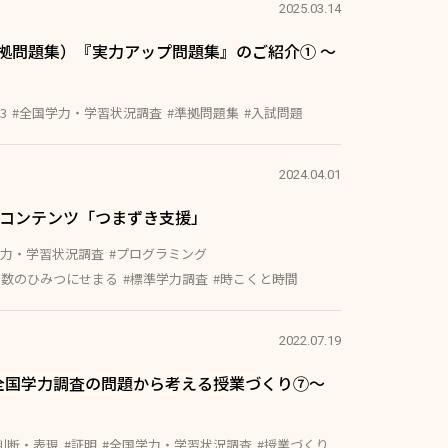
2025.03.14
拠問題集）『実力アップ問題集』のご紹介① ～
3
#全国学力・学習状況調査
#準拠問題集
#入試問題
2024.04.01
QRコンテンツ「つまずき支援」
学力・学習状況調査
#プログラミング
算数のひみつにせまる
#標準学力調査
#時こくと時間
2022.07.19
全国学力調査の問題から考える授業づくり⑦〜
判断・表現
#証明
#全国学力・学習状況調査
#授業づくり