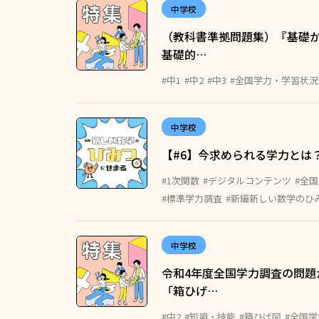
中学校
（教科書準拠問題集）『基礎か
基礎的…
#中1
#中2
#中3
#全国学力・学習状
中学校
【#6】今求められる学力とは
#1次関数
#デジタルコンテンツ
#全
#標準学力調査
#新編新しい数学のひ
中学校
令和4年度全国学力調査の問題
「箱ひげ…
#中2
#知識・技能
#箱ひげ図
#全国