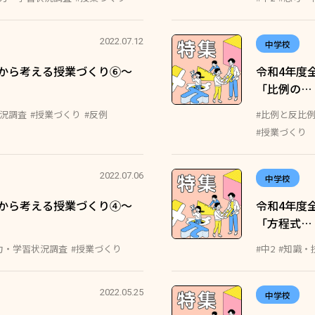
2022.07.12
中学校
から考える授業づくり⑥〜
令和4年度
「比例の…
状況調査
#授業づくり
#反例
#比例と反比
#授業づくり
2022.07.06
中学校
から考える授業づくり④〜
令和4年度
「方程式…
力・学習状況調査
#授業づくり
#中2
#知識・
2022.05.25
中学校