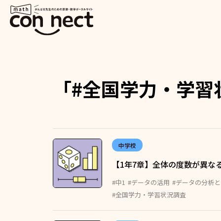
「#全国学力・学習
中学校
【1年7章】全体の度数が異な
#中1
#データの活用
#データの分析
#全国学力・学習状況調査