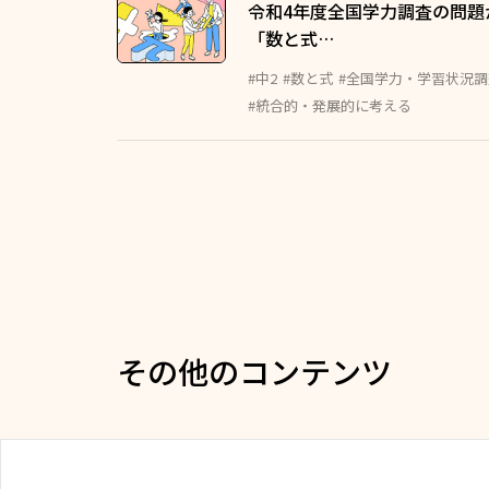
令和4年度全国学力調査の問題
「数と式…
#中2
#数と式
#全国学力・学習状況調
#統合的・発展的に考える
その他のコンテンツ