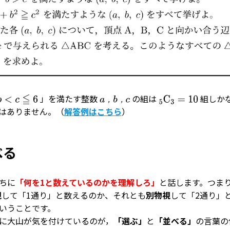
」を満たす整数
の組は
組しか
≦
6
a
，
b
，
c
5
C
3
=
10
，
，
はありません。（
解答例はこちら
）
べる
ちに
「何を1と数えているのかを理解しろ」
と話します。つま
視
して「1通り」と数えるのか、それとも
別物視
して「2通り」
いうことです。
に大山が気を付けているのが，
「選ぶ」
と
「並べる」
の言葉の