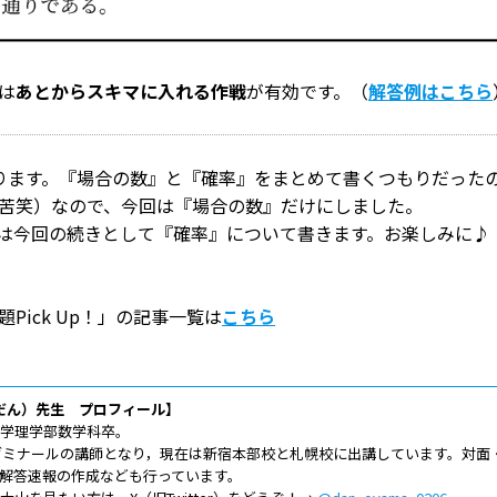
は
あとからスキマに入れる作戦
が有効です。（
解答例はこちら
ます。『場合の数』と『確率』をまとめて書くつもりだった
苦笑）なので、今回は『場合の数』だけにしました。
は今回の続きとして『確率』について書きます。お楽しみに♪
Pick Up！」の記事一覧は
こちら
 だん）先生 プロフィール】
大学理学部数学科卒。
木ゼミナールの講師となり，現在は新宿本部校と札幌校に出講しています。対面
解答速報の作成なども行っています。