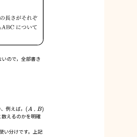
ないので，全部書き
り、例えば，
(
A
，
B
)
，
と数えるのかを明確
使い分けです。上記