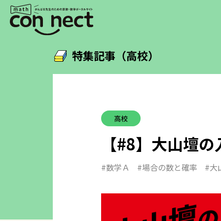
特集記事（高校）
高校
【#8】大山壇の
#数学Ａ
#場合の数と確率
#大