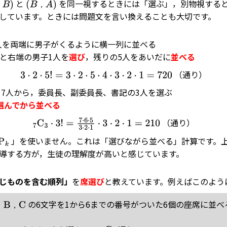
と
を同一視するときには「選ぶ」，別物視する
B
)
(
B
，
A
)
，
，
しています。ときには問題文を言い換えることも大切です。
人を両端に男子がくるように横一列に並べる
人と右端の男子1人を
選び
，残りの5人をあいだに
並べる
（通り）
3
⋅
2
⋅
5
!
=
3
⋅
2
⋅
5
⋅
4
⋅
3
⋅
2
⋅
1
=
720
7人から，委員長、副委員長、書記の3人を選ぶ
選んでから並べる
（通り）
7
C
3
⋅
3
!
=
7
⋅
6
⋅
5
3
⋅
2
⋅
1
⋅
3
⋅
2
⋅
1
=
210
」を使いません。これは「選びながら並べる」計算です。
P
k
導する方が，生徒の理解度が高いと感じています。
じものを含む順列」
を
席選び
と教えています。例えばこのよう
の6文字を1から6までの番号がついた6個の座席に並べ
，C
，
，