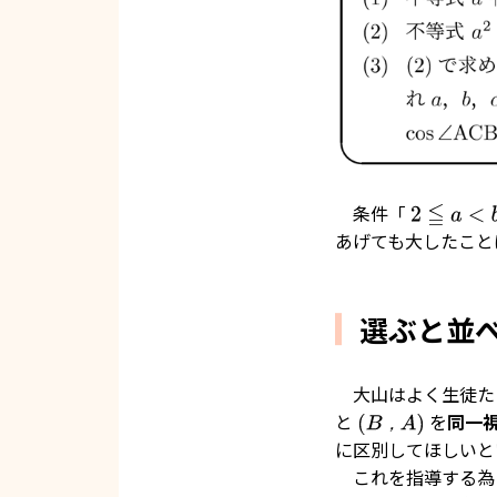
条件「
2
≦
a
<
b
<
c
あげても大したこと
選ぶと並
大山はよく生徒た
と
を
同一
(
B
，
A
)
，
に区別してほしいと
これを指導する為