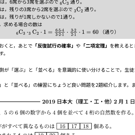
は，6席から3席を選ぶので
通り。
6
C
3
は，残りの3席から2席を選ぶので
通り。
3
C
2
は，残りが1席しかないので1通り。
，求める場合の数は
（通り）
6
C
3
⋅
3
C
2
⋅
1
=
6
⋅
5
⋅
4
3
⋅
2
⋅
1
⋅
3
⋅
2
2
⋅
1
⋅
1
=
60
おくと，あとで
「反復試行の確率」
や
「二項定理」
を教えると
す。
側が「選ぶ」と「並べる」を意識的に使い分けることで，生徒
と「並べる」の練習にちょうど良い問題を2題紹介します。