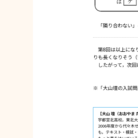
「隣り合わない」
第8回は以上になり
りも長くなりそう（
したがって，次回
※「大山壇の入試問題
【大山 壇（おおやま
宇都宮北高校，東北
2006年度から代々
も，テキスト・模試・