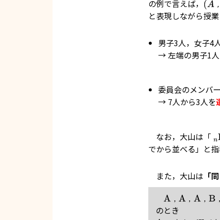
の例で言えば，
(
A
，
と表現しながら授業
男子3人，女子4
→ 左端の男子1
委員会のメンバー
→ 7人から3人を
なお，大山は「
n
でから並べる」と指
また，大山は
「同
A，A，A，B，B
，
，
，
のとき