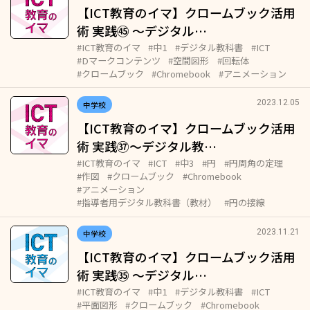
【ICT教育のイマ】クロームブック活用
術 実践㊺ ～デジタル…
#ICT教育のイマ
#中1
#デジタル教科書
#ICT
#Dマークコンテンツ
#空間図形
#回転体
#クロームブック
#Chromebook
#アニメーション
2023.12.05
中学校
【ICT教育のイマ】クロームブック活用
術 実践㊲～デジタル教…
#ICT教育のイマ
#ICT
#中3
#円
#円周角の定理
#作図
#クロームブック
#Chromebook
#アニメーション
#指導者用デジタル教科書（教材）
#円の接線
2023.11.21
中学校
【ICT教育のイマ】クロームブック活用
術 実践㉟ ～デジタル…
#ICT教育のイマ
#中1
#デジタル教科書
#ICT
#平面図形
#クロームブック
#Chromebook