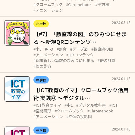
#クロームブック
#Chromebook
#平方根
#アニメーション
2024.03.18
小学校
【#7】「数直線の図」のひみつにせま
る 〜新規QRコンテンツ…
#小5
#小3
#割合
#テープ図
#数直線の図
#アニメーション
#QRコンテンツ
#新編新しい算数のひみつにせまる
#倍の計算
#倍の見方
2024.01.18
中学校
【ICT教育のイマ】クロームブック活用
術 実践㊼ ～デジタル…
#ICT教育のイマ
#中1
#デジタル教科書
#ICT
#空間図形
#クロームブック
#Chromebook
#アニメーション
#立体の投影図
2024.01.16
中学校