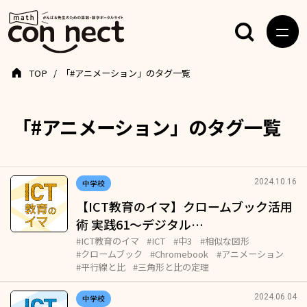
TOP
「#アニメーション」のタグ一覧
「#アニメーション」のタグ一覧
2024.10.16
中学校
【ICT教育のイマ】クロームブック活用
術 実践61～デジタル…
#ICT教育のイマ
#ICT
#中3
#相似な図形
#クロームブック
#Chromebook
#アニメーション
#平行線と比
#三角形と比の定理
2024.06.04
中学校