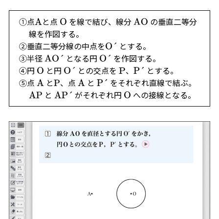
点
と点
を線で結び、線分
の垂直二等分
A
O
AO
線を作図する。
垂直二等分線の中点を
とする。
O´
半径
となる円
を作図する。
AO´
O´
円
と円
との交点を
、
とする。
O
O´
P
P´
点
と
、点
と
をそれぞれ直線で結ぶ。
A
P
A
P´
と
がそれぞれ円
への接線となる。
AP
AP´
O