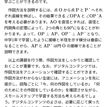
学ぶことができるのです。
作図方法を説明するには、点
から点
と
へそれ
O
P
P´
ぞれ直線を伸ばし、その結果できる
と
∠
OPA
∠
OP´A
を考える必要があります。
を直径とすれば、直径と
AO
円周角の定理によって、2つの角とも90°になることがわ
かります。よって、
、
となり、
OP
⊥
AP
OP´
⊥
AP´
中学1年で学習したように接線と半径を示す線分は垂直に
なることから、
と
は円
の接線であることが
AP
AP´
O
説明できます。
以上の課題を行う際、作図方法をしっかりと確認して
おくことが重要です。なお、デジタルコンテンツでは、
作図方法をアニメーションで確認することができます。
作図方法がわからない生徒には、アニメーションを先に
提示し、段階ごとに「今、何の作図をしているか」「何
のためにその作図をしているのか」を確認させながら、
スモールステップで学習する方法も考えられるでしょ
う。デジタルコンテンツのよさは、必要に応じて戻った