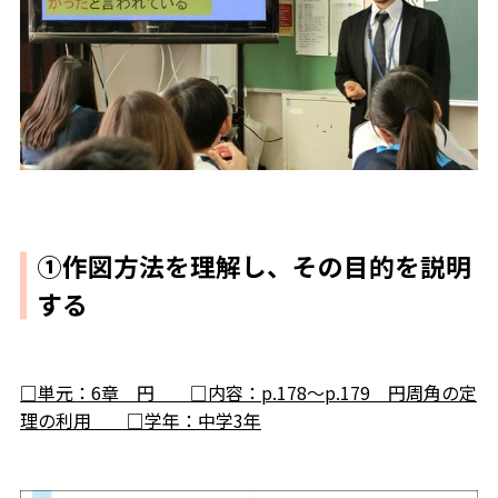
①作図方法を理解し、その目的を説明
する
□単元：6章 円 □内容：p.178～p.179 円周角の定
理の利用 □学年：中学3年