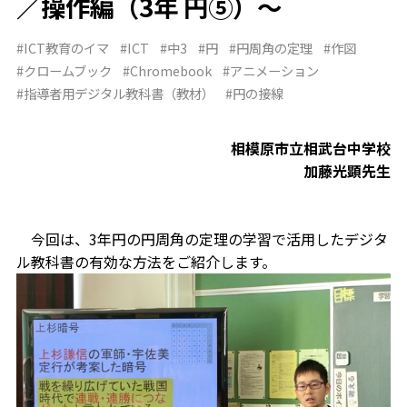
／操作編（3年 円⑤）～
#ICT教育のイマ
#ICT
#中3
#円
#円周角の定理
#作図
#クロームブック
#Chromebook
#アニメーション
#指導者用デジタル教科書（教材）
#円の接線
相模原市立相武台中学校
加藤光顕先生
今回は、3年円の円周角の定理の学習で活用したデジタ
ル教科書の有効な方法をご紹介します。