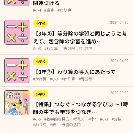
関連づける
#小4
#筆算
#わり算
2024.04.30
小学校
【3年③】等分除の学習と同じように考
えて、包含除の学習を進め…
#小3
#わり算
#等分除
#包含除
2024.04.22
小学校
【3年③】わり算の導入にあたって
#かけ算
#小3
#わり算
#等分除
2023.03.20
小学校
【特集】つなぐ・つながる学び⑤ ～1時
間の中でも学びをつなぎ…
#小5
#数学的な見方・考え方
#小4
#小3
#分数
#わり算
#倍
#既習の活用