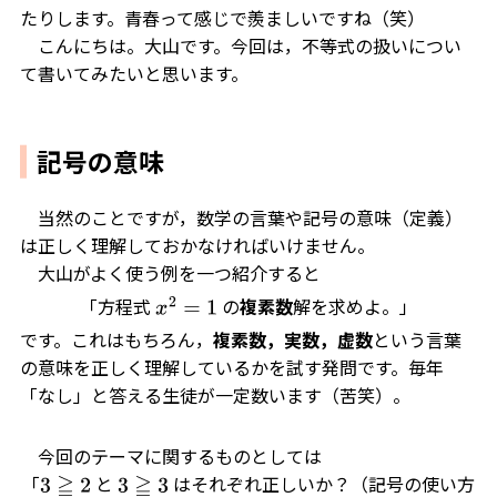
たりします。青春って感じで羨ましいですね（笑）
こんにちは。大山です。今回は，不等式の扱いについ
て書いてみたいと思います。
記号の意味
当然のことですが，数学の言葉や記号の意味（定義）
は正しく理解しておかなければいけません。
大山がよく使う例を一つ紹介すると
「方程式
の
複素数
解を求めよ。」
x
2
=
1
です。これはもちろん，
複素数，実数，虚数
という言葉
の意味を正しく理解しているかを試す発問です。毎年
「なし」と答える生徒が一定数います（苦笑）。
今回のテーマに関するものとしては
「
と
はそれぞれ正しいか？（記号の使い方
3
≧
2
3
≧
3