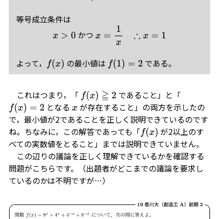
等号成立条件は
かつ
x
>
0
x
=
1
x
∴
x
=
1
よって，
の最小値は
である。
f
(
x
)
f
(
1
)
=
2
これはつまり，「
であること」と「
f
(
x
)
≧
2
となる
が存在すること」の両方を示したの
f
(
x
)
=
2
x
で，最小値が2であることを正しく説明できているのです
ね。ちなみに，この解答であっても「
が2以上のす
f
(
x
)
べての実数値をとること」までは説明できていません。
この辺りの議論を正しく理解できているかを確認する
問題がこちらです。（出題者がどこまでの議論を要求し
ているのかは不明ですが…）