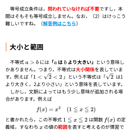
等号成立条件は，
問われていなければ不要
ですし，本
間はそもそも等号成立しません。なお，（2）はけっこう
難しいですね。（
解答例はこちら
）
大小と範囲
不等式
には
「
は
より大きい」
という意味し
a
>
b
a
b
かありません。つまり，不等式は
大小関係
を表していま
す。例えば「
」という不等式は「
は1
1
<
2
<
2
2
より大きく，2より小さい」という意味を表しています。
しかし，文脈によってはもう少し意味が追加される場
合があります。例えば
f
(
x
)
=
x
2
(
1
≦
x
≦
2
)
と書かれたら，この不等式
は関数
の定
1
≦
x
≦
2
f
(
x
)
義域，すなわち
の値の
範囲
を表すと考えるのが慣習で
x