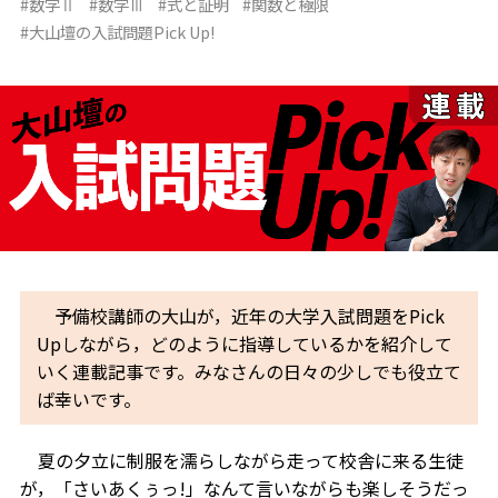
#数学Ⅱ
#数学Ⅲ
#式と証明
#関数と極限
#大山壇の入試問題Pick Up!
予備校講師の大山が，近年の大学入試問題をPick
Upしながら，どのように指導しているかを紹介して
いく連載記事です。みなさんの日々の少しでも役立て
ば幸いです。
夏の夕立に制服を濡らしながら走って校舎に来る生徒
が，「さいあくぅっ!」なんて言いながらも楽しそうだっ