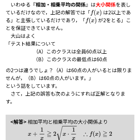
いわゆる『
相加・相乗平均の関係
』は
大小関係
を表し
ているだけなので，上記の解答では「
は2以上であ
f
(
x
)
る」と主張しているだけであり，「
が2をとる」こ
f
(
x
)
とを保証できていません。
大山はよく
「テスト結果について
（A）このクラスは全員60点以上
（B）このクラスの最低点は60点
の2つは違うでしょ？（A）は60点の人がいるとは限りま
せんが，（B）は60点の人がいます。」
という話をしています。
さて，上記の誤答も次のようにすれば正解となりま
す。
<解答>
相加平均と相乗平均の大小関係より
x
+
1
x
≧
2
x
⋅
1
x
∴
f
(
x
)
≧
2