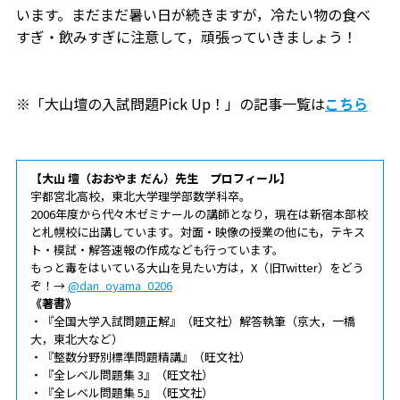
います。まだまだ暑い日が続きますが，冷たい物の食べ
すぎ・飲みすぎに注意して，頑張っていきましょう！
※「大山壇の入試問題Pick Up！」の記事一覧は
こちら
【大山 壇（おおやま だん）先生 プロフィール】
宇都宮北高校，東北大学理学部数学科卒。
2006年度から代々木ゼミナールの講師となり，現在は新宿本部校
と札幌校に出講しています。対面・映像の授業の他にも，テキス
ト・模試・解答速報の作成なども行っています。
もっと毒をはいている大山を見たい方は，X（旧Twitter）をどう
ぞ！→
@dan_oyama_0206
《著書》
・『全国大学入試問題正解』（旺文社）解答執筆（京大，一橋
大，東北大など）
・『整数分野別標準問題精講』（旺文社）
・『全レベル問題集 3』（旺文社）
・『全レベル問題集 5』（旺文社）