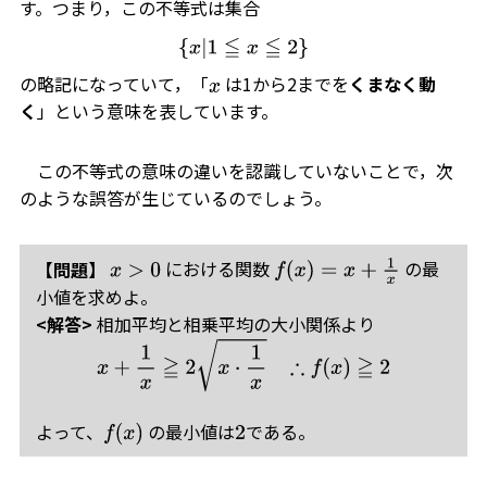
す。つまり，この不等式は集合
{
x
|
1
≦
x
≦
2
}
の略記になっていて，「
は1から2までを
くまなく動
x
く
」という意味を表しています。
この不等式の意味の違いを認識していないことで，次
のような誤答が生じているのでしょう。
における関数
の最
【問題】
x
>
0
f
(
x
)
=
x
+
1
x
小値を求めよ。
<解答>
相加平均と相乗平均の大小関係より
x
+
1
x
≧
2
x
⋅
1
x
∴
f
(
x
)
≧
2
よって、
の最小値は
である。
f
(
x
)
2