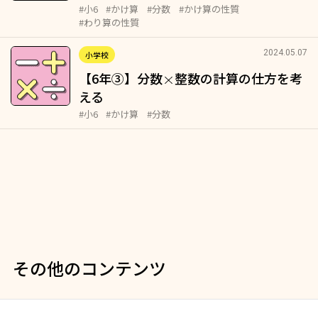
#小6
#かけ算
#分数
#かけ算の性質
#わり算の性質
2024.05.07
小学校
【6年③】分数
整数の計算の仕方を考
×
える
#小6
#かけ算
#分数
その他のコンテンツ