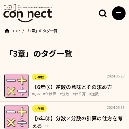
TOP
「3章」のタグ一覧
「3章」のタグ一覧
2024.05.20
小学校
【6年③】逆数の意味とその求め方
#小6
#かけ算
#分数
#わり算
#逆数
2024.05.13
小学校
【6年③】分数
分数の計算の仕方を考
×
える …