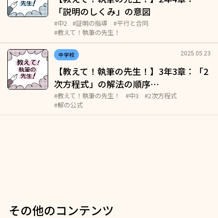
「説明のしくみ」の意図
#中2
#証明の指導
#平行と合同
#教えて！執筆の先生！
2025.05.23
中学校
【教えて！執筆の先生！】3年3章：「2
次方程式」の解法の順序…
#教えて！執筆の先生！
#中3
#2次方程式
#解の公式
その他のコンテンツ