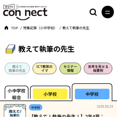
TOP
特集記事（小中学校）
教えて執筆の先生
教えて執筆の先生
教えて
ICT教育の
セミナー
思考を見せる
執筆の先生
イマ
情報
板書例
小中学校
小学校
中学校
総合
2025.05.23
中学校
【教えて！執筆の先生！】2年4章：