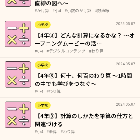
直線の図へ～
#かけ算
#小4
#小数のかけ算
#数直線
2025.05.07
小学校
【4年③】どんな計算になるかな？ ～オ
ープニングムービーの活…
#小4
#デジタルコンテンツ
#わり算
2024.05.07
小学校
【4年③】何十、何百のわり算 〜1時間
の中でも学びをつなぐ〜
#小4
#わり算
2024.05.07
小学校
【4年③】計算のしかたを筆算の仕方と
関連づける
#小4
#筆算
#わり算