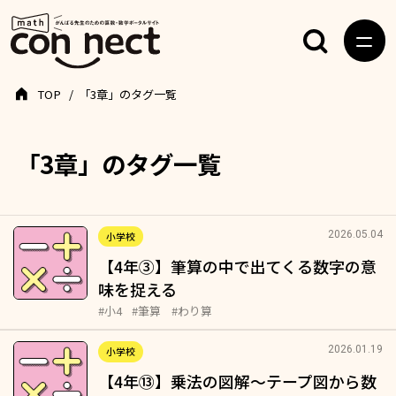
TOP
「3章」のタグ一覧
「3章」のタグ一覧
2026.05.04
小学校
【4年③】筆算の中で出てくる数字の意
味を捉える
#小4
#筆算
#わり算
2026.01.19
小学校
【4年⑬】乗法の図解～テープ図から数