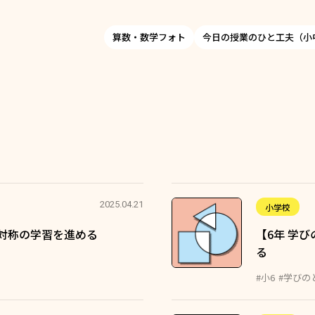
算数・数学フォト
今日の授業のひと工夫（小
2025.04.21
小学校
対称の学習を進める
【6年 学
る
#小6
#学びの