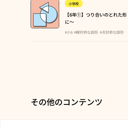
小学校
【6年①】つり合いのとれた形
に～
#小6
#線対称な図形
#点対称な図形
その他のコンテンツ