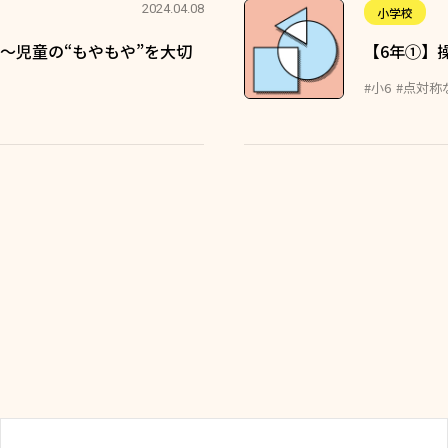
2024.04.08
小学校
 ～児童の“もやもや”を大切
【6年①】
#小6
#点対称