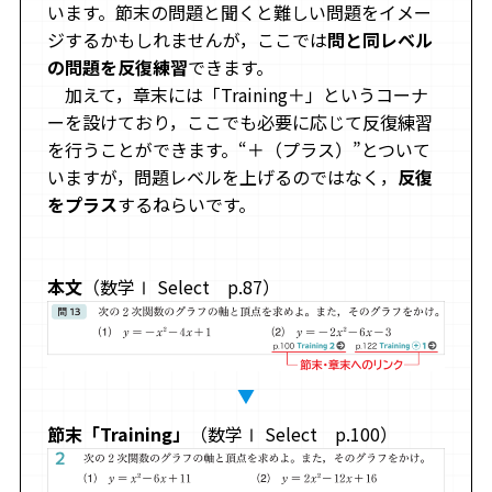
います。節末の問題と聞くと難しい問題をイメー
ジするかもしれませんが，ここでは
問と同レベル
の問題を反復練習
できます。
加えて，章末には「Training＋」というコーナ
ーを設けており，ここでも必要に応じて反復練習
を行うことができます。“＋（プラス）”とついて
いますが，問題レベルを上げるのではなく，
反復
をプラス
するねらいです。
本文
（数学Ⅰ Select p.87）
▼
節末「Training」
（数学Ⅰ Select p.100）