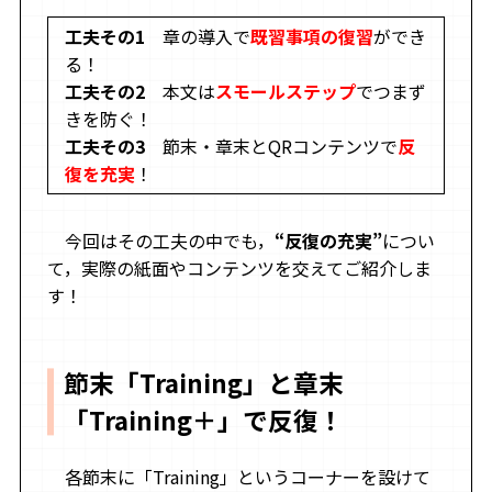
工夫その1
章の導入で
既習事項の復習
ができ
る！
工夫その2
本文は
スモールステップ
でつまず
きを防ぐ！
工夫その3
節末・章末とQRコンテンツで
反
復を充実
！
今回はその工夫の中でも，
“反復の充実”
につい
て，実際の紙面やコンテンツを交えてご紹介しま
す！
節末「Training」と章末
「Training＋」で反復！
各節末に「Training」というコーナーを設けて