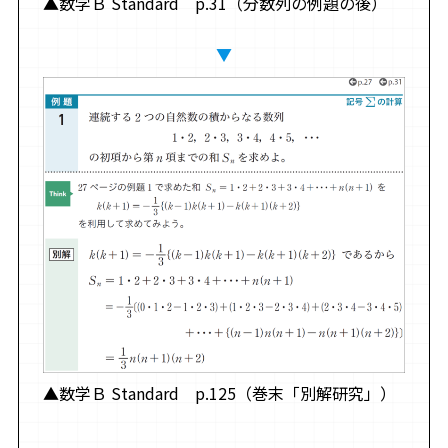
▲数学Ｂ Standard p.31（分数列の例題の後）
▼
▲数学Ｂ Standard p.125（巻末「別解研究」）