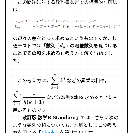
この問題に対する教科書などでの標準的な解法
は
の辺々の差をとって求めるというものですが，共
通テストでは
「数列
の階差数列を見つける
{
d
n
}
ことでその和を求める」
考え方で解く出題でし
た。
この考え方は，
などの累乗の和や，
∑
k
=
1
n
k
2
など分数列の和を求めるときにも
∑
k
=
1
n
1
k
(
k
+
1
)
用いるものです。
『
改訂版 数学Ｂ Standard
』では，さらに次の
ような数列の和についても，別解としてこの考え
方を用いる「
Think
」を設けています。