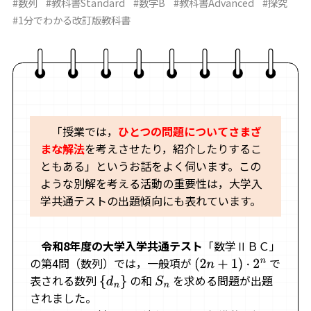
#数列
#教科書Standard
#数学B
#教科書Advanced
#探究
#1分でわかる改訂版教科書
「授業では，
ひとつの問題についてさまざ
まな解法
を考えさせたり，紹介したりするこ
ともある」というお話をよく伺います。この
ような別解を考える活動の重要性は，大学入
学共通テストの出題傾向にも表れています。
令和8年度の大学入学共通テスト
「数学ⅡＢＣ」
の第4問（数列）では，一般項が
で
(
2
n
+
1
)
⋅
2
n
表される数列
の和
を求める問題が出題
{
d
n
}
S
n
されました。