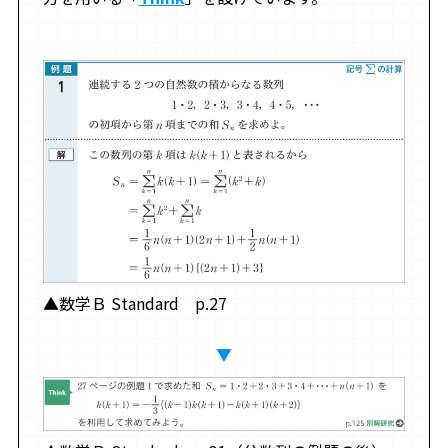
▲数学Ｂ Standard p.27
▼