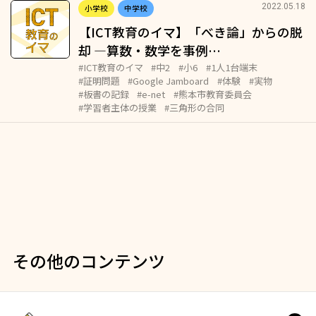
2022.05.18
小学校
中学校
【ICT教育のイマ】「べき論」からの脱
却 ―算数・数学を事例…
#ICT教育のイマ
#中2
#小6
#1人1台端末
#証明問題
#Google Jamboard
#体験
#実物
#板書の記録
#e-net
#熊本市教育委員会
#学習者主体の授業
#三角形の合同
その他のコンテンツ