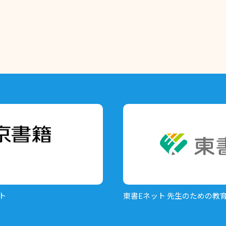
ト
東書Eネット
先生のための教