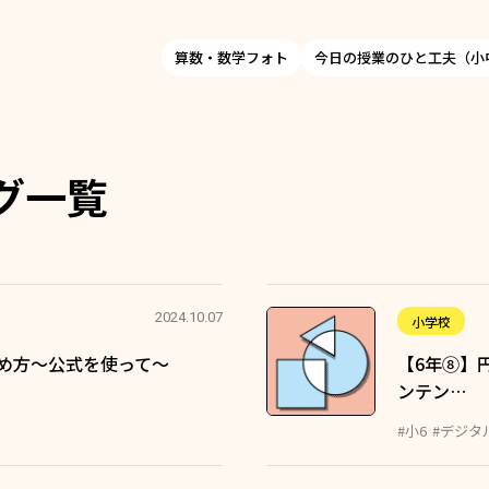
算数・数学フォト
今日の授業のひと工夫（小
グ一覧
2024.10.07
小学校
め方～公式を使って～
【6年⑧】
ンテン…
#小6
#デジタ