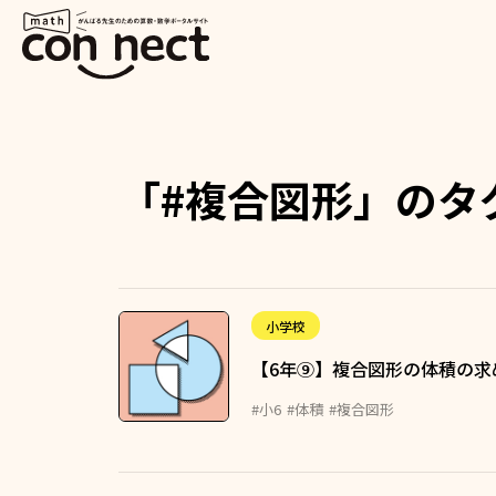
「#複合図形」のタ
小学校
【6年⑨】複合図形の体積の求
#小6
#体積
#複合図形