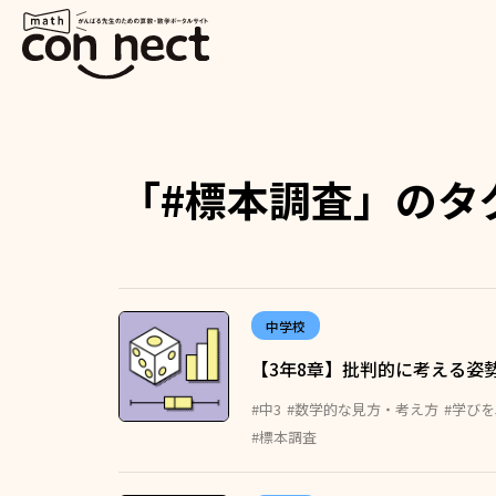
「#標本調査」のタ
中学校
【3年8章】批判的に考える姿
#中3
#数学的な見方・考え方
#学び
#標本調査