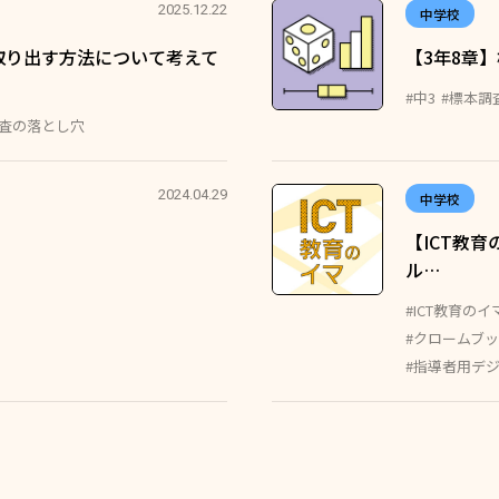
2025.12.22
中学校
取り出す方法について考えて
【3年8章
#中3
#標本調
調査の落とし穴
2024.04.29
中学校
【ICT教
ル…
#ICT教育のイ
#クロームブ
#指導者用デ