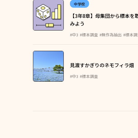
中学校
【3年8章】母集団から標本を
みよう
#中3
#標本調査
#無作為抽出
#標本
見渡すかぎりのネモフィラ畑
#中3
#標本調査