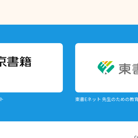
ト
東書Eネット
先生のための教
Co