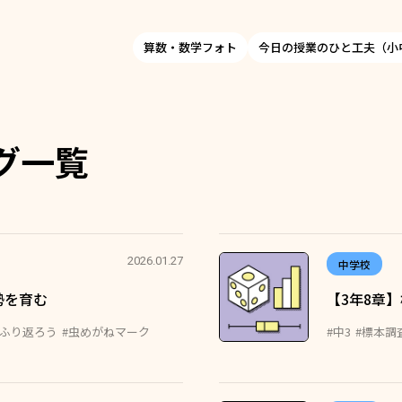
算数・数学フォト
今日の授業のひと工夫（小
グ一覧
2026.01.27
中学校
勢を育む
【3年8章
をふり返ろう
#虫めがねマーク
#中3
#標本調