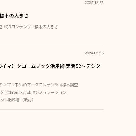
2025.12.22
】標本の大きさ
査
#QRコンテンツ
#標本の大きさ
2024.02.25
育のイマ】クロームブック活用術 実践52～デジタ
マ
#ICT
#中3
#Dマークコンテンツ
#標本調査
ック
#Chromebook
#シミュレーション
ジタル教科書（教材）