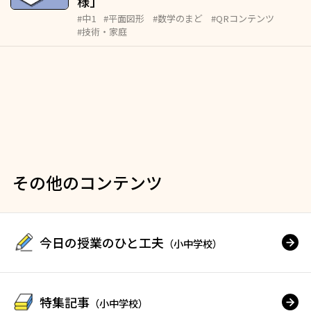
様」
#中1
#平面図形
#数学のまど
#QRコンテンツ
#技術・家庭
その他のコンテンツ
今日の授業のひと工夫
（小中学校）
特集記事
（小中学校）