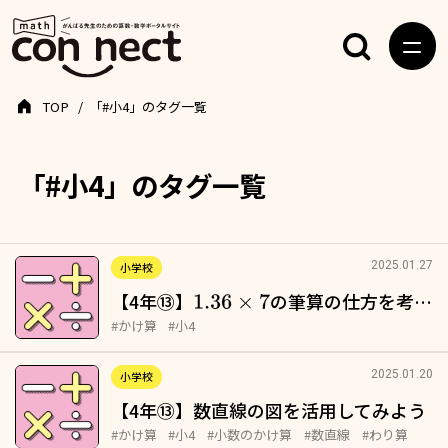
TOP
「#小4」のタグ一覧
「#小4」のタグ一覧
2025.01.27
小学校
【4年⑬】
の筆算の仕方を考…
1.36
×
7
#かけ算
#小4
2025.01.20
小学校
【4年⑬】数直線の図を活用してみよう
#かけ算
#小4
#小数のかけ算
#数直線
#わり算