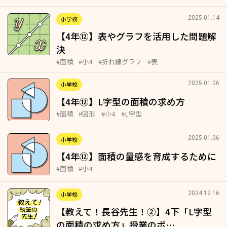
2025.01.14
小学校
【4年⑫】表やグラフを活用した問題解
決
#面積
#小4
#折れ線グラフ
#表
2025.01.06
小学校
【4年⑫】L字型の面積の求め方
#面積
#図形
#小4
#L字型
2025.01.06
小学校
【4年⑫】面積の量感を育成するために
#面積
#小4
2024.12.16
小学校
【教えて！長谷先生！②】4下「L字型
の面積の求め方」授業のポ…