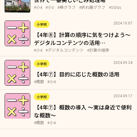
#小4
#小3
#棒グラフ
#折れ線グラフ
#SDGs
2024.10.07
小学校
【4年⑧】計算の順序に気をつけよう～
デジタルコンテンツの活用…
#小4
#デジタルコンテンツ
#計算の順序
2024.09.24
小学校
【4年⑦】目的に応じた概数の活用
#概数
#小4
2024.09.17
小学校
【4年⑦】概数の導入 ～実は身近で便利
な概数～
#概数
#小4