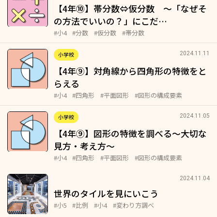
【4年⑩】帯分数⇔仮分数 ～「なぜそ
の方法でいいの？」にこだ…
#小4
#分数
#仮分数
#帯分数
2024.11.11
小学校
【4年⑨】対角線から四角形の特徴をと
らえる
#小4
#四角形
#平面図形
#図形の構成要素
2024.11.05
小学校
【4年⑨】図形の特徴を調べる～大切な
見方・考え方～
#小4
#四角形
#平面図形
#図形の構成要素
2024.11.04
世界のタイルを見にいこう
#小5
#比例
#小4
#変わり方調べ