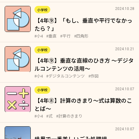
2024.10.28
小学校
【4年⑨】「もし、垂直や平行でなかっ
たら？」
#小4
#垂直
#平行
#四角形
2024.10.21
小学校
【4年⑨】垂直な直線のひき方 ～デジタ
ルコンテンツの活用～
#小4
#デジタルコンテンツ
#作図
2024.10.07
小学校
【4年⑧】計算のきまり～式は算数のこ
とば～
#小4
#式
#計算のきまり
2024.10.07
世界で一番美しいごみ処理場