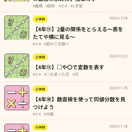
#面積
#図形
#小4
#L字型
2024.12.09
小学校
【4年⑪】2量の関係をとらえる～表を
たてや横に見る～
#小4
#変わり方調べ
2024.12.02
小学校
【4年⑪】
や〇で変数を表す
#小4
#□を使った式
#式
2024.11.25
小学校
【4年⑩】数直線を使って同値分数を見
つけよう
#小4
#分数
2024.11.18
小学校