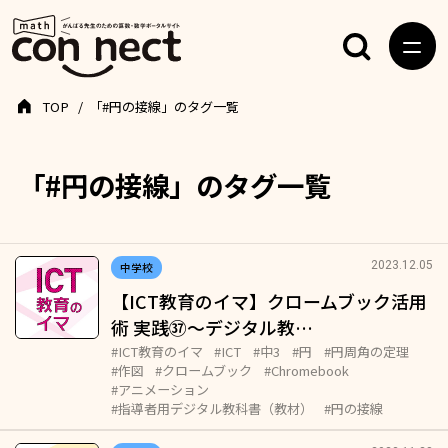
TOP
「#円の接線」のタグ一覧
「#円の接線」のタグ一覧
2023.12.05
中学校
【ICT教育のイマ】クロームブック活用
術 実践㊲～デジタル教…
#ICT教育のイマ
#ICT
#中3
#円
#円周角の定理
#作図
#クロームブック
#Chromebook
#アニメーション
#指導者用デジタル教科書（教材）
#円の接線