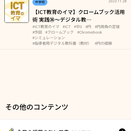
2023.11.28
中学校
【ICT教育のイマ】クロームブック活用
術 実践㊱～デジタル教…
#ICT教育のイマ
#ICT
#中3
#円
#円周角の定理
#作図
#クロームブック
#Chromebook
#シミュレーション
#指導者用デジタル教科書（教材）
#円の接線
その他のコンテンツ