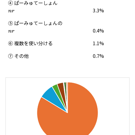
④ ぱーみゅてーしょん
3.3%
n
r
⑤ ぱーみゅてーしょんの
0.4%
n
r
⑥ 複数を使い分ける
1.1%
⑦ その他
0.7%