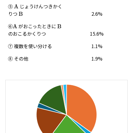
⑤
じょうけんつきかく
A
りつ
2.6%
B
⑥
がおこったときに
A
B
のおこるかくりつ
15.6%
⑦ 複数を使い分ける
1.1%
⑧ その他
1.9%