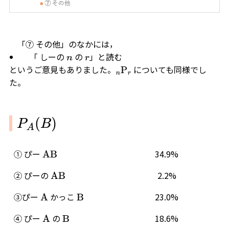
「⑦ その他」のなかには，
「 しーの
の
」と読む
n
r
というご意見もありました。
についても同様でし
n
P
r
た。
P
A
(
B
)
① ぴー
34.9%
A
B
② ぴーの
2.2%
A
B
③ぴー
かっこ
23.0%
A
B
④ ぴー
の
18.6%
A
B