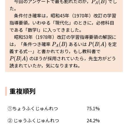
今回のアンケートで最も割れたのが，
でし
P
A
(
B
)
た。
条件付き確率は，昭和45年（1970年）改訂の学習
指導要領，いわゆる「現代化」のときに，必修科目
である「数学I」に入ってきました。
昭和53年（1978年）改訂の学習指導要領の解説に
は，「条件つき確率
あるいは
を定
P
A
(
B
)
P
(
B
|
A
)
義する式…」と書かれており，もし教科書で
のほうが採用されていたら，先生方がどう
P
(
B
|
A
)
読まれていたか，気になりますね。
重複順列
①ちょうふくじゅんれつ
75.1%
② じゅうふくじゅんれつ
24.2%