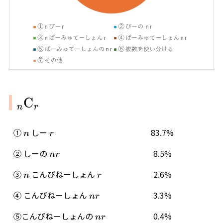
n
C
r
①
しー
83.7%
n
r
② しーの
8.5%
n
r
③
こんびねーしょん
2.6%
n
r
④ こんびねーしょん
3.3%
n
r
⑤こんびねーしょんの
0.4%
n
r