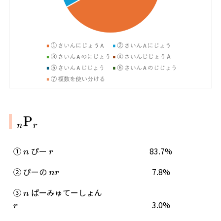
n
P
r
①
ぴー
83.7%
n
r
② ぴーの
7.8%
n
r
③
ぱーみゅてーしょん
n
3.0%
r