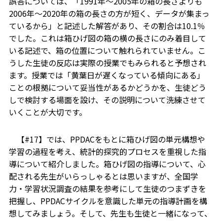
誤答については、「1991年〜2005年の箱の長さよりも
2006年〜2020年の箱の長さの方が短く、データが集まっ
ているから」と記述した解答があり、その割合は10.1％
でした。これは箱ひげ図の箱の横の長さにのみ着目して
いる記述で、箱の位置について触れられていません。こ
うした生徒の反応は実際の授業でもみられると予想され
ます。授業では「黄葉日が遅くなっている傾向にある」
ことの根拠について妥当性があるかどうかを、生徒どう
しで検討する場面を設け、その説明について洗練させて
いくことが大切です。
【#17】では、PPDACをもとに箱ひげ図の単元構想や
学習の過程を考え、統計的探究的プロセスを重視した指
導について紹介しました。箱ひげ図の指導について、心
配される先生がいらっしゃるとは思いますが、全国学
力・学習状況調査の結果を参考にして生徒のつまずきを
把握し、PPDACサイクルを意識した単元の指導計画を構
想してみましょう。そして、先生も生徒と一緒になって、