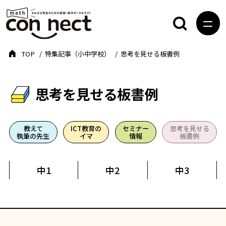
TOP
特集記事（小中学校）
思考を見せる板書例
思考を見せる板書例
教えて
ICT教育の
セミナー
思考を見せる
執筆の先生
イマ
情報
板書例
中1
中2
中3