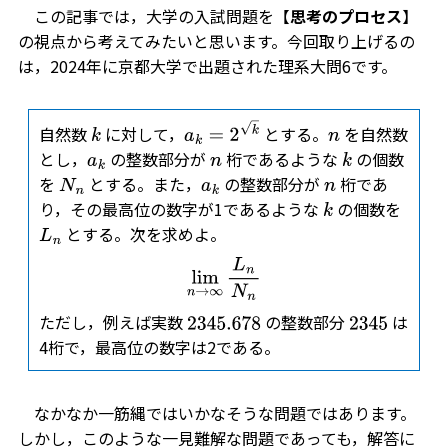
この記事では，大学の入試問題を【
思考のプロセス
】
の視点から考えてみたいと思います。今回取り上げるの
は，2024年に京都大学で出題された理系大問6です。
自然数
に対して，
とする。
を自然数
k
a
k
=
2
k
n
とし，
の整数部分が
桁であるような
の個数
a
k
n
k
を
とする。また，
の整数部分が
桁であ
N
n
a
k
n
り，その最高位の数字が1であるような
の個数を
k
とする。次を求めよ。
L
n
lim
n
→
∞
L
n
N
n
ただし，例えば実数
の整数部分
は
2345.678
2345
4桁で，最高位の数字は2である。
なかなか一筋縄ではいかなそうな問題ではあります。
しかし，このような一見難解な問題であっても，解答に