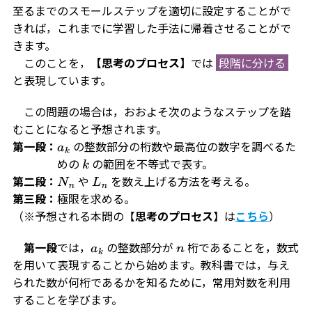
至るまでのスモールステップを適切に設定することがで
きれば，これまでに学習した手法に帰着させることがで
きます。
このことを，
【思考のプロセス】
では
段階に分ける
と表現しています。
この問題の場合は，おおよそ次のようなステップを踏
むことになると予想されます。
第一段：
の整数部分の桁数や最高位の数字を調べるた
a
k
めの
の範囲を不等式で表す。
k
第二段：
や
を数え上げる方法を考える。
N
n
L
n
第三段：
極限を求める。
（※予想される本問の【
思考のプロセス
】は
こちら
）
第一段
では，
の整数部分が
桁であることを，数式
a
k
n
を用いて表現することから始めます。教科書では，与え
られた数が何桁であるかを知るために，常用対数を利用
することを学びます。