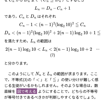
L
n
=
D
n
–
C
n
+
1
であり，
と
はそれぞれ
C
n
D
n
C
n
−
1
<
(
n
−
1
)
2
(
log
2
10
)
2
≦
C
n
D
n
<
(
n
−
1
)
2
(
log
2
10
)
2
+
2
(
n
−
1
)
log
2
10
+
1
≦
D
n
+
1
を満たすため，
の範囲は
L
n
…
2
(
n
−
1
)
log
2
10
<
L
n
<
2
(
n
−
1
)
log
2
10
+
2
(7)
と分かります。
このようにして
と
の範囲が求まります。ここ
N
n
L
n
で，不等式(3)の「
」と「
」の使い分けが難しく感
<
≦
じる生徒がいるかもしれません。そのような場合は，数
直線を
図で考える
ようにすることで，どちらの不等号
が等号付きであるべきかが判断しやすくなるでしょう。