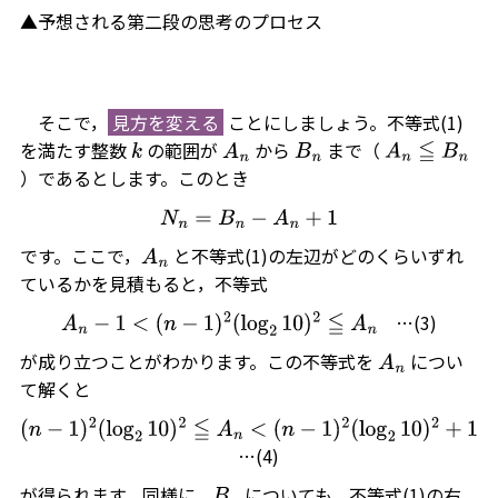
▲予想される第二段の思考のプロセス
そこで，
見方を変える
ことにしましょう。不等式(1)
を満たす整数
の範囲が
から
まで（
k
A
n
B
n
A
n
≦
B
n
）であるとします。このとき
N
n
=
B
n
−
A
n
+
1
です。ここで，
と不等式(1)の左辺がどのくらいずれ
A
n
ているかを見積もると，不等式
…(3)
A
n
−
1
<
(
n
−
1
)
2
(
log
2
10
)
2
≦
A
n
が成り立つことがわかります。この不等式を
につい
A
n
て解くと
(
n
−
1
)
2
(
log
2
10
)
2
≦
A
n
<
(
n
−
1
)
2
(
log
2
10
)
2
+
1
…(4)
が得られます。同様に，
についても，不等式(1)の右
B
n