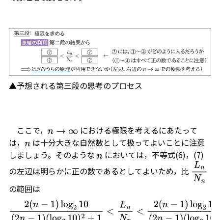
▲予想される第三段の思考のプロセス
ここで，
における極限を考えるにあたって
n
→
∞
は，
は十分大きな自然数として扱ってよいことに注意
n
しましょう。そのような
においては，不等式(6)，(7)
n
の左辺は明らかに正の数であるとしてよいため，比
L
n
N
n
の範囲は
2
(
n
−
1
)
log
2
10
(
2
n
−
1
)
(
log
2
10
)
2
+
1
<
L
n
N
n
<
2
(
n
−
1
)
log
2
10
+
2
(