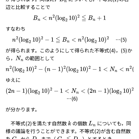
辺と比較することで
B
n
<
n
2
(
log
2
10
)
2
≦
B
n
+
1
すなわち
…(5)
n
2
(
log
2
10
)
2
−
1
≦
B
n
<
n
2
(
log
2
10
)
2
が得られます。このようにして得られた不等式(4)，(5)か
ら，
の範囲として
N
n
n
2
(
log
2
10
)
2
−
(
n
−
1
)
2
(
log
2
10
)
2
−
1
<
N
n
<
n
2
(
log
2
10
)
2
−
(
n
−
1
)
2
(
ゆえに
(
2
n
−
1
)
…(6)
(
log
2
10
)
2
−
1
<
N
n
<
(
2
n
−
1
)
(
log
2
10
)
2
+
1
が分かります。
不等式(2)を満たす自然数
の個数
についても，同
k
L
n
様の議論を行うことができます。不等式(2)が含む自然数
を
から
まで（
）とするとき
C
n
D
n
C
n
≦
D
n