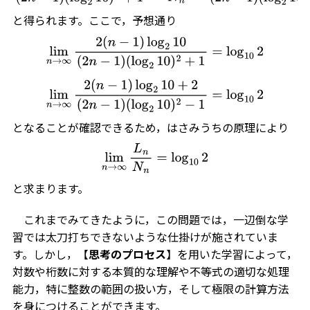
(
log
2
10
)
2
−
1
と得られます。ここで，予想通り
lim
n
→
∞
2
(
n
−
1
)
log
2
10
(
2
n
−
1
)
(
log
2
10
)
2
+
1
=
log
10
2
lim
n
→
∞
2
(
n
−
1
)
log
2
10
+
2
(
2
n
−
1
)
(
log
2
10
)
2
−
1
=
log
10
2
となることが確認できるため，はさみうちの原理により
lim
n
→
∞
L
n
N
n
=
log
10
2
と求まります。
これまでみてきたように，この問題では，一辺倒な学
習では太刀打ちできないような仕掛けが施されていま
す。しかし，【
思考のプロセス
】を用いた学習によって，
対数や桁数に対する本質的な理解や不等式の適切な処理
能力，特に整数の範囲の扱い方，そして極限の計算方法
を身につけることができます。