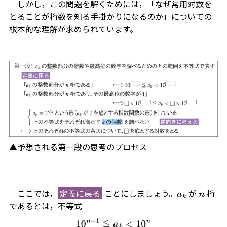
しかし，この問題を解くためには，「なぜ常用対数を
とることが桁数を知る手掛かりになるのか」についての
根本的な理解が求められています。
▲予想される第一段の思考のプロセス
ここでは，
定義に戻る
ことにしましょう。
が
桁
a
k
n
であるとは，不等式
10
n
−
1
≦
a
k
<
10
n