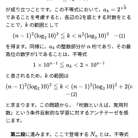
が成り立つことです。この不等式において，
a
k
=
2
k
であることを考慮すると，各辺の2を底とする対数をとる
ことで，
の範囲として
k
…(1)
(
n
−
1
)
2
(
log
2
10
)
2
≦
k
<
n
2
(
log
2
10
)
2
を得ます。同様に，
の整数部分が
桁であり，その最
a
k
n
高位の数字が1であることは，不等式
1
×
10
n
−
1
≦
a
k
<
2
×
10
n
−
1
と表されるため，
の範囲は
k
(
n
−
1
)
2
(
log
2
10
)
2
≦
k
<
(
n
−
1
)
2
(
log
2
10
)
2
+
2
(
n
−
1
)
log
2
10
+
1
…(2)
と求まります。この問題から，「桁数といえば，常用対
数」という条件反射的な学習に対するアンチテーゼを感
じます。
第二段
に進みます。ここで登場する
とは，不等式
N
n