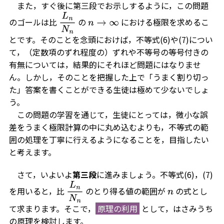
また，すぐ後に第三段でお示しするように，この問題
のゴールは比
の
における極限を求めるこ
L
n
N
n
n
→
∞
とです。そのことを念頭におけば，不等式(6)や(7)につい
て，（定数項のずれ程度の）ずれや不等号の等号付きの
有無については，結果的にそれほど問題にはなりませ
ん。しかし，そのことを把握した上で「うまく割り切っ
た」答案を書くことができる生徒は極めて少ないでしょ
う。
この問題の学習を通じて，生徒にとっては，微小な誤
差をうまく極限計算の中に丸め込むよりも，不等式の範
囲の処理を丁寧に行えるようになることを，目指したい
と考えます。
さて，いよいよ
第三段
に進みましょう。不等式(6)，(7)
を用いると，比
のとり得る値の範囲が
の式とし
L
n
N
n
n
て求まります。そこで，
原理の利用
として，はさみうち
の原理を検討します。