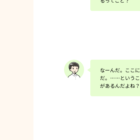
るってこと？
なーんだ。ここに
だ。……というこ
があるんだよね？