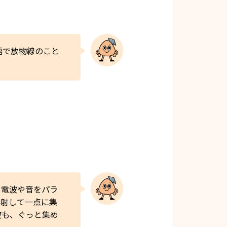
英語で放物線のこと
る電波や音をパラ
反射して一点に集
波も、ぐっと集め