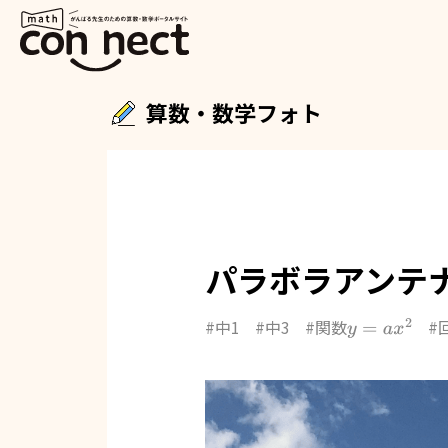
算数・数学フォト
パラボラアンテ
#中1
#中3
#関数
#
y
=
a
x
2