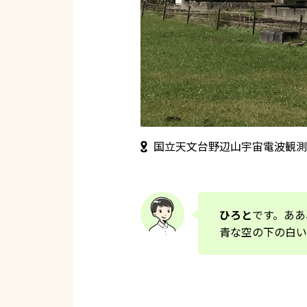
国立天文台野辺山宇宙電波観測
ひろと
です。ああ
青な空の下の白い