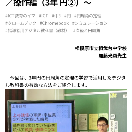
／操作編（3年 円②）～
#ICT教育のイマ
#ICT
#中3
#円
#円周角の定理
#クロームブック
#Chromebook
#シミュレーション
#指導者用デジタル教科書（教材）
#直径と円周角
相模原市立相武台中学校
加藤光顕先生
今回は、3年円の円周角の定理の学習で活用したデジタ
ル教科書の有効な方法をご紹介します。