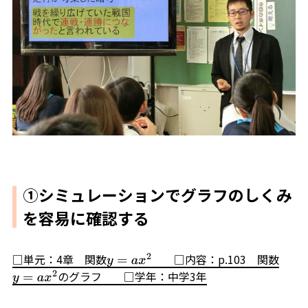
①シミュレーションでグラフのしくみ
を容易に確認する
□単元：4章 関数
□内容：p.103 関数
y
=
a
x
2
のグラフ □学年：中学3年
y
=
a
x
2