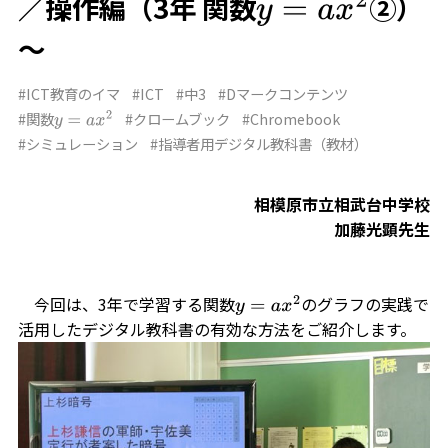
／操作編（3年 関数
②）
y
=
a
x
2
～
#ICT教育のイマ
#ICT
#中3
#Dマークコンテンツ
#関数
#クロームブック
#Chromebook
y
=
a
x
2
#シミュレーション
#指導者用デジタル教科書（教材）
相模原市立相武台中学校
加藤光顕先生
今回は、3年で学習する関数
のグラフの実践で
y
=
a
x
2
活用したデジタル教科書の有効な方法をご紹介します。