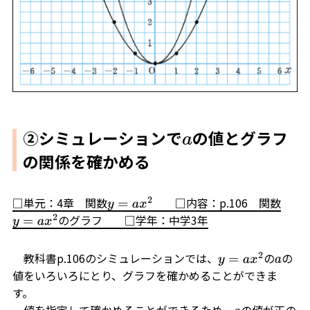
②シミュレーションで
の値とグラフ
a
の関係を確かめる
□単元：4章 関数
□内容：p.106 関数
y
=
a
x
2
のグラフ □学年：中学3年
y
=
a
x
2
教科書p.106のシミュレーションでは、
の
の
y
=
a
x
2
a
値をいろいろにとり、グラフを確かめることができま
す。
値を指定して確かめることができるため、
の値が正の