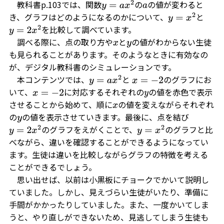
教科書p.103では、関数
の
の値が変わると
y
=
a
x
2
a
き、グラフはどのようになるのかについて、
と
y
=
x
2
を比較して調べています。
y
=
2
x
2
調べる際に、点の取り方や
と
の値がわからない生徒
x
y
も見られることがあります。そのようなときに有効なの
が、デジタル教科書のシミュレーションです。
本コンテンツでは、
と
のグラフにお
y
=
a
x
2
x
=
−
2
いて、
に対応するそれぞれの
の値を赤色で表示
x
=
−
2
y
させることから始めて、順に
の値を変えながらそれぞれ
x
の
の値を表示させていきます。最後に、点を結び
y
のグラフをえがくことで、
のグラフと比
y
=
2
x
2
y
=
x
2
べながら、違いを確認することができるようになってい
ます。生徒は違いを比較しながらグラフの特徴を考える
ことができるでしょう。
思い出せば、以前は小黒板にチョークでかいて説明し
ていました。しかし、見えづらい生徒がいたり、準備に
手間がかかったりしていました。また、一度かいてしま
うと、やり直しができないため、見逃してしまう生徒も