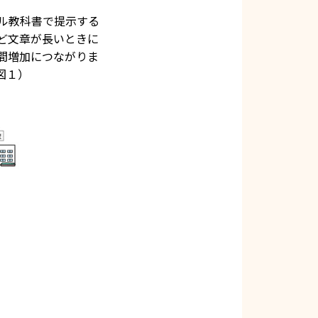
ル教科書で提示する
ど文章が長いときに
間増加につながりま
図１）