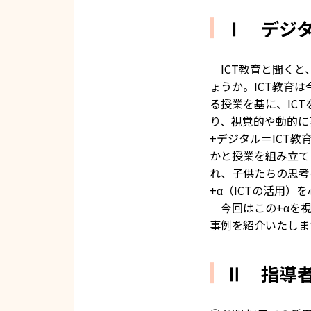
Ⅰ デジ
ICT教育と聞くと
ょうか。ICT教育
る授業を基に、IC
り、視覚的や動的に
+デジタル＝ICT
かと授業を組み立て
れ、子供たちの思考
+α（ICTの活用
今回はこの+αを視
事例を紹介いたしま
Ⅱ 指導