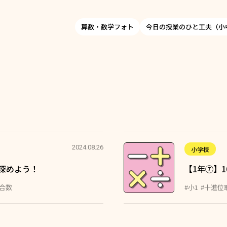
算数・数学フォト
今日の授業のひと工夫（小
2024.08.26
小学校
深めよう！
【1年⑦】
集合数
#小1
#十進位