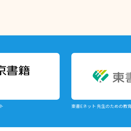
ト
東書Eネット
先生のための教