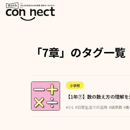
「7章」のタグ一覧
小学校
【1年⑦】数の数え方の理解を
#小1
#日常生活での活用
#順序数
#