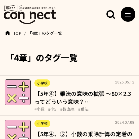
TOP
「4章」のタグ一覧
「4章」のタグ一覧
2025.05.12
小学校
【5年④】乗法の意味の拡張 ～80×2.3
ってどういう意味？…
#小数
#小5
#数直線
#乗法
2024.07.08
小学校
【5年④、⑤】小数の乗除計算の定着の