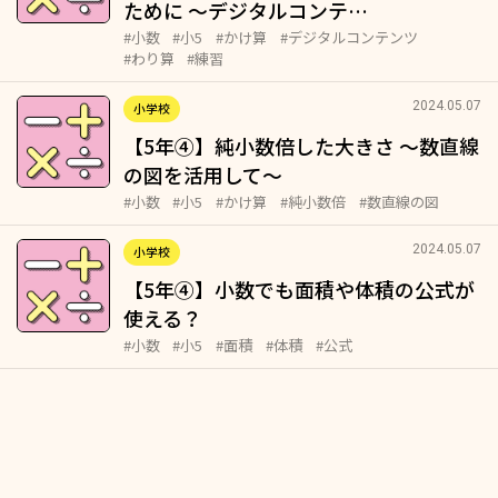
ために ～デジタルコンテ…
#小数
#小5
#かけ算
#デジタルコンテンツ
#わり算
#練習
2024.05.07
小学校
【5年④】純小数倍した大きさ ～数直線
の図を活用して～
#小数
#小5
#かけ算
#純小数倍
#数直線の図
2024.05.07
小学校
【5年④】小数でも面積や体積の公式が
使える？
#小数
#小5
#面積
#体積
#公式