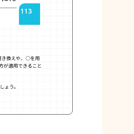
置き換えや、○を用
方が適用できること
しょう。