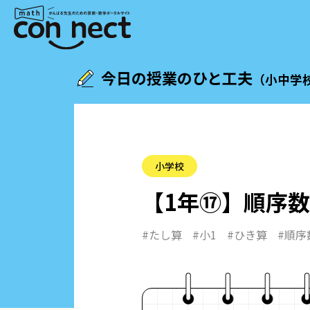
今日の授業のひと工夫
（小中学
小学校
【1年⑰】
順序数
#たし算
#小1
#ひき算
#順序