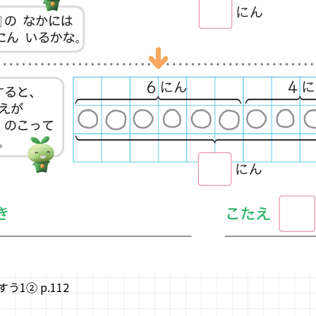
1② p.112