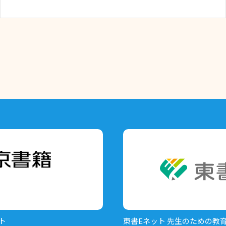
ト
東書Eネット
先生のための教