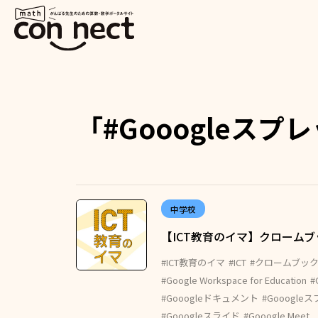
「#Gooogleス
中学校
【ICT教育のイマ】クローム
#ICT教育のイマ
#ICT
#クロームブッ
#Google Workspace for Education
#
#Gooogleドキュメント
#Gooogl
#Gooogleスライド
#Gooogle Meet