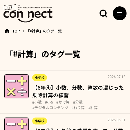
TOP
「#計算」のタグ一覧
「#計算」のタグ一覧
2026.07.13
小学校
【6年④】小数、分数、整数の混じった
乗除計算の練習
#小数
#小6
#かけ算
#分数
#デジタルコンテンツ
#わり算
#計算
2026.06.01
小学校