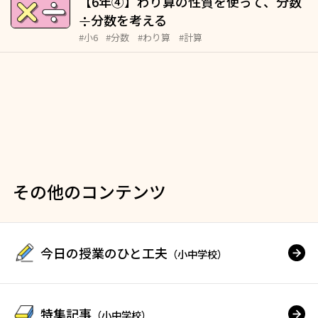
【6年④】わり算の性質を使って、分数
分数を考える
÷
#小6
#分数
#わり算
#計算
その他のコンテンツ
今日の授業のひと工夫
（小中学校）
特集記事
（小中学校）