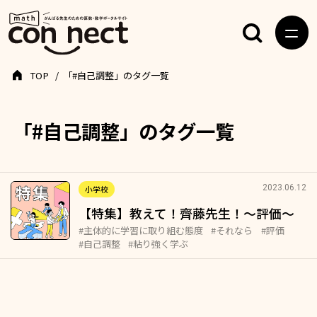
TOP
「#自己調整」のタグ一覧
「#自己調整」のタグ一覧
2023.06.12
小学校
【特集】教えて！齊藤先生！～評価～
#主体的に学習に取り組む態度
#それなら
#評価
#自己調整
#粘り強く学ぶ