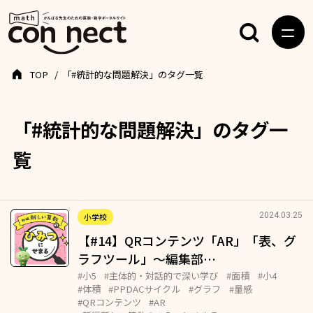
TOP
「#統計的な問題解決」のタグ一覧
「#統計的な問題解決」のタグ一
覧
2024.03.25
小学校
【#14】QRコンテンツ「AR」「表、グ
ラフツール」～編集部…
#小5
#主体的・対話的で深い学び
#面積
#小4
#体積
#PPDACサイクル
#グラフ
#量感
#QRコンテンツ
#AR