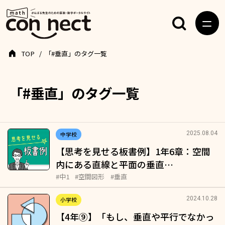
TOP
「#垂直」のタグ一覧
「#垂直」のタグ一覧
2025.08.04
中学校
【思考を見せる板書例】1年6章：空間
内にある直線と平面の垂直…
#中1
#空間図形
#垂直
2024.10.28
小学校
【4年⑨】「もし、垂直や平行でなかっ