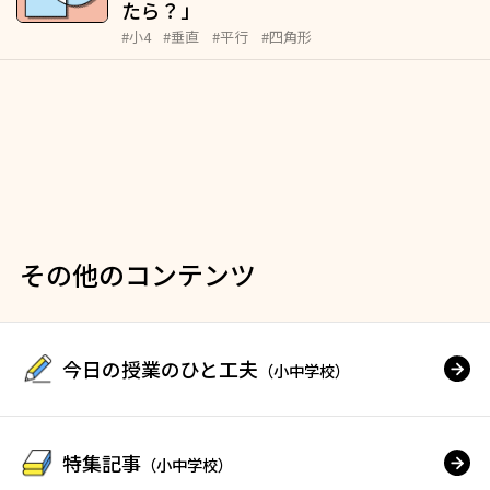
たら？」
#小4
#垂直
#平行
#四角形
その他のコンテンツ
今日の授業のひと工夫
（小中学校）
特集記事
（小中学校）