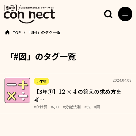
TOP
「#図」のタグ一覧
「#図」のタグ一覧
2024.04.08
小学校
【3年①】
の答えの求め方を
12
×
4
考…
#かけ算
#小3
#分配法則
#式
#図